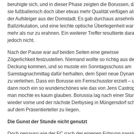
beruhigte sich, und in dieser Phase zeigten die Borussen, 
sie fußballerisch doch über etwas mehr Qualität verfügen al
der Aufsteiger aus der Domstadt. Es gab durchaus ansehnl
Ballzirkulation, und eine leichte optische Überlegenheit war
mehr als nur zu erahnen. Ein weiterer Treffer resultierte dar
jedoch nicht.
Nach der Pause war auf beiden Seiten eine gewisse
Zögerlichkeit festzustellen. Niemand wollte so richtig aus de
Deckung kommen, und so musste ein Sonntagsschuss am
Samstagnachmittag dafür herhalten, dem Spiel neue Dyna
zu verleihen. Dass ein Borusse ein Fernschusstor erzielt – 
dann noch ein so wunderschönes wie das von Jens Castro
man mochte es kaum glauben. Borussia lag nach einer Stu
wieder vorne und der nächste Derbysieg in Müngersdorf sc
auf dem Präsentierteller zu liegen.
Die Gunst der Stunde nicht genutzt
Doch genauso wie der FC nach der eigenen Führung passi