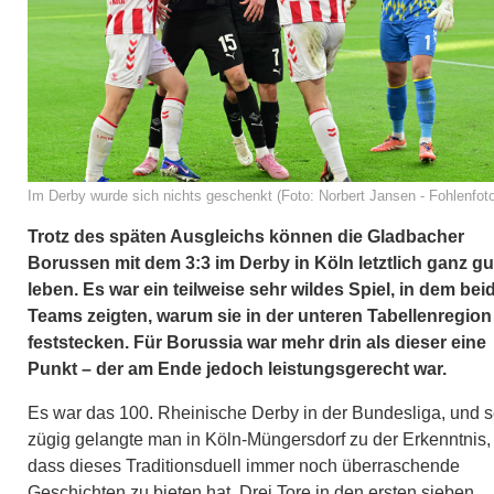
Im Derby wurde sich nichts geschenkt (Foto: Norbert Jansen - Fohlenfot
Trotz des späten Ausgleichs können die Gladbacher
Borussen mit dem 3:3 im Derby in Köln letztlich ganz gu
leben. Es war ein teilweise sehr wildes Spiel, in dem bei
Teams zeigten, warum sie in der unteren Tabellenregion
feststecken. Für Borussia war mehr drin als dieser eine
Punkt – der am Ende jedoch leistungsgerecht war.
Es war das 100. Rheinische Derby in der Bundesliga, und s
zügig gelangte man in Köln-Müngersdorf zu der Erkenntnis,
dass dieses Traditionsduell immer noch überraschende
Geschichten zu bieten hat. Drei Tore in den ersten sieben