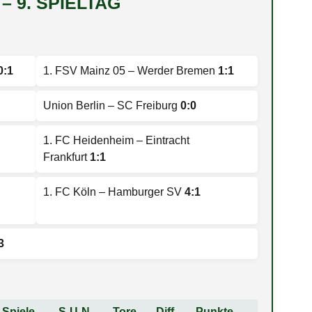
– 9. SPIELTAG
0:1
1. FSV Mainz 05 – Werder Bremen
1:1
Union Berlin – SC Freiburg
0:0
1. FC Heidenheim – Eintracht
Frankfurt
1:1
1. FC Köln – Hamburger SV
4:1
3
Spiele
S-U-N
Tore
Diff.
Punkte