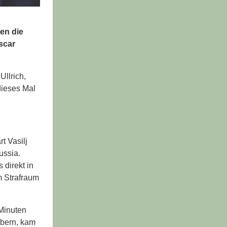
en die
scar
llrich,
dieses Mal
t Vasilj
ussia.
 direkt in
m Strafraum
 Minuten
bbern, kam