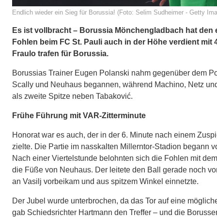
Endlich wieder ein Sieg für Borussia! (Foto: Selim Sudheimer - Getty Im
Es ist vollbracht – Borussia Mönchengladbach hat den 
Fohlen beim FC St. Pauli auch in der Höhe verdient mi
Fraulo trafen für Borussia.
Borussias Trainer Eugen Polanski nahm gegenüber dem Pok
Scally und Neuhaus begannen, während Machino, Netz und 
als zweite Spitze neben Tabaković.
Frühe Führung mit VAR-Zitterminute
Honorat war es auch, der in der 6. Minute nach einem Zuspi
zielte. Die Partie im nasskalten Millerntor-Stadion begann v
Nach einer Viertelstunde belohnten sich die Fohlen mit dem 
die Füße von Neuhaus. Der leitete den Ball gerade noch vo
an Vasilj vorbeikam und aus spitzem Winkel einnetzte.
Der Jubel wurde unterbrochen, da das Tor auf eine möglich
gab Schiedsrichter Hartmann den Treffer – und die Borussen