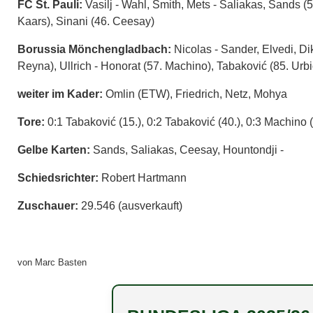
FC St. Pauli:
Vasilj - Wahl, Smith, Mets - Saliakas, Sands (5
Kaars), Sinani (46. Ceesay)
Borussia Mönchengladbach:
Nicolas - Sander, Elvedi, Di
Reyna), Ullrich - Honorat (57. Machino), Tabaković (85. Urbi
weiter im Kader:
Omlin (ETW), Friedrich, Netz, Mohya
Tore:
0:1 Tabaković (15.), 0:2 Tabaković (40.), 0:3 Machino (
Gelbe Karten:
Sands, Saliakas, Ceesay, Hountondji -
Schiedsrichter:
Robert Hartmann
Zuschauer:
29.546 (ausverkauft)
von Marc Basten