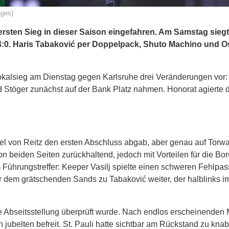
ages)
ersten Sieg in dieser Saison eingefahren. Am Samstag siegt
t 4:0. Haris Tabaković per Doppelpack, Shuto Machino und O
alsieg am Dienstag gegen Karlsruhe drei Veränderungen vor: U
Stöger zunächst auf der Bank Platz nahmen. Honorat agierte 
el von Reitz den ersten Abschluss abgab, aber genau auf Torwar
on beiden Seiten zurückhaltend, jedoch mit Vorteilen für die Bor
Führungstreffer: Keeper Vasilj spielte einen schweren Fehlpass
r dem grätschenden Sands zu Tabaković weiter, der halblinks i
e Abseitsstellung überprüft wurde. Nach endlos erscheinenden
 jubelten befreit. St. Pauli hatte sichtbar am Rückstand zu kna