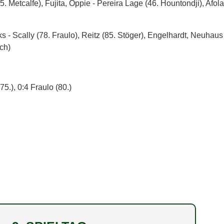
5. Metcalfe), Fujita, Oppie - Pereira Lage (46. Hountondji), Afol
ks - Scally (78. Fraulo), Reitz (85. Stöger), Engelhardt, Neuhaus
ch)
75.), 0:4 Fraulo (80.)