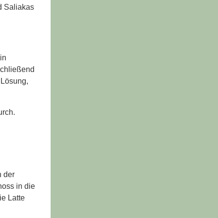
d Saliakas
in
nschließend
 Lösung,
urch.
h der
hoss in die
ie Latte