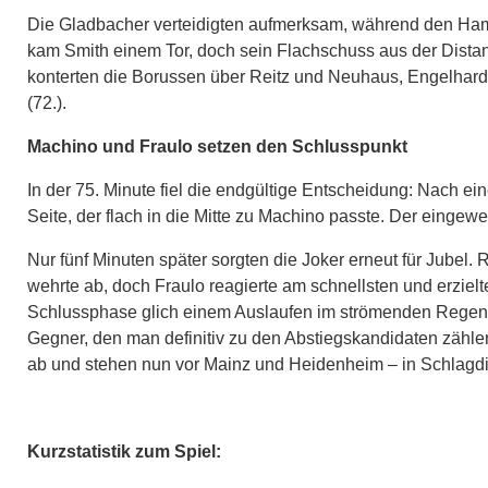
Die Gladbacher verteidigten aufmerksam, während den Hamb
kam Smith einem Tor, doch sein Flachschuss aus der Distan
konterten die Borussen über Reitz und Neuhaus, Engelhardt
(72.).
Machino und Fraulo setzen den Schlusspunkt
In der 75. Minute fiel die endgültige Entscheidung: Nach e
Seite, der flach in die Mitte zu Machino passte. Der einge
Nur fünf Minuten später sorgten die Joker erneut für Jubel. 
wehrte ab, doch Fraulo reagierte am schnellsten und erzielte
Schlussphase glich einem Auslaufen im strömenden Regen.
Gegner, den man definitiv zu den Abstiegskandidaten zähl
ab und stehen nun vor Mainz und Heidenheim – in Schlagdis
Kurzstatistik zum Spiel: