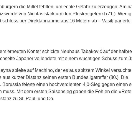
urgern die Mittel fehlten, um echte Gefahr zu erzeugen. Am n
z wurde von Nicolas stark um den Pfosten gelenkt (71.). Wenig
 schloss per Direktabnahme aus 16 Metern ab – Vasilj parierte
inem erneuten Konter schickte Neuhaus Tabaković auf der halbr
wechselte Japaner vollendete mit einem wuchtigen Schuss zum 3
Reyna spielte auf Machino, der es aus spitzem Winkel versuchte.
 aus kurzer Distanz seinen ersten Bundesligatreffer (80.). Die
 Borussia feierte einen hochverdienten 4:0-Sieg gegen einen
en muss. Mit dem ersten Saisonsieg gaben die Fohlen die »Rote
tanz zu St. Pauli und Co.