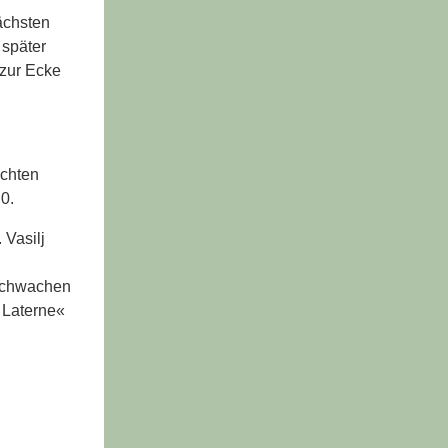
ächsten
 später
 zur Ecke
echten
:0.
 Vasilj
 schwachen
 Laterne«