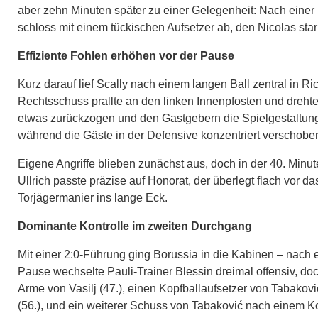
aber zehn Minuten später zu einer Gelegenheit: Nach einer
schloss mit einem tückischen Aufsetzer ab, den Nicolas star
Effiziente Fohlen erhöhen vor der Pause
Kurz darauf lief Scally nach einem langen Ball zentral in 
Rechtsschuss prallte an den linken Innenpfosten und drehte 
etwas zurückzogen und den Gastgebern die Spielgestaltung
während die Gäste in der Defensive konzentriert verschob
Eigene Angriffe blieben zunächst aus, doch in der 40. Minute
Ullrich passte präzise auf Honorat, der überlegt flach vor das
Torjägermanier ins lange Eck.
Dominante Kontrolle im zweiten Durchgang
Mit einer 2:0-Führung ging Borussia in die Kabinen – nach e
Pause wechselte Pauli-Trainer Blessin dreimal offensiv, doc
Arme von Vasilj (47.), einen Kopfballaufsetzer von Tabakovi
(56.), und ein weiterer Schuss von Tabaković nach einem Kon