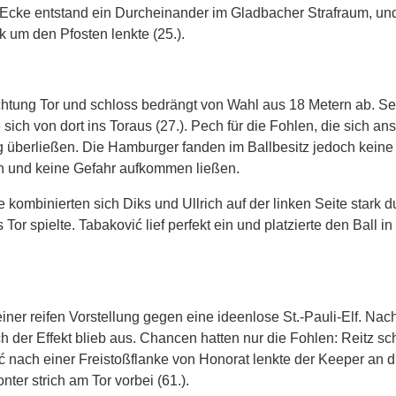
 Ecke entstand ein Durcheinander im Gladbacher Strafraum, un
k um den Pfosten lenkte (25.).
Richtung Tor und schloss bedrängt von Wahl aus 18 Metern ab. Se
sich von dort ins Toraus (27.). Pech für die Fohlen, die sich a
 überließen. Die Hamburger fanden im Ballbesitz jedoch keine
en und keine Gefahr aufkommen ließen.
 kombinierten sich Diks und Ullrich auf der linken Seite stark d
 Tor spielte. Tabaković lief perfekt ein und platzierte den Ball in
iner reifen Vorstellung gegen eine ideenlose St.-Pauli-Elf. Nac
h der Effekt blieb aus. Chancen hatten nur die Fohlen: Reitz sc
ć nach einer Freistoßflanke von Honorat lenkte der Keeper an d
ter strich am Tor vorbei (61.).