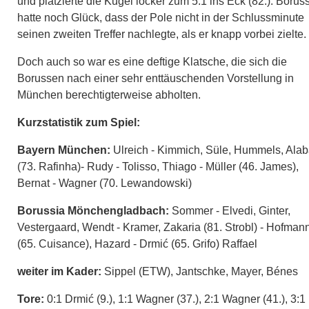
und platzierte die Kugel locker zum 5:1 ins Eck (82.). Borus
hatte noch Glück, dass der Pole nicht in der Schlussminute
seinen zweiten Treffer nachlegte, als er knapp vorbei zielte.
Doch auch so war es eine deftige Klatsche, die sich die
Borussen nach einer sehr enttäuschenden Vorstellung in
München berechtigterweise abholten.
Kurzstatistik zum Spiel:
Bayern München:
Ulreich - Kimmich, Süle, Hummels, Ala
(73. Rafinha)- Rudy - Tolisso, Thiago - Müller (46. James),
Bernat - Wagner (70. Lewandowski)
Borussia Mönchengladbach:
Sommer - Elvedi, Ginter,
Vestergaard, Wendt - Kramer, Zakaria (81. Strobl) - Hofman
(65. Cuisance), Hazard - Drmić (65. Grifo) Raffael
weiter im Kader:
Sippel (ETW), Jantschke, Mayer, Bénes
Tore:
0:1 Drmić (9.), 1:1 Wagner (37.), 2:1 Wagner (41.), 3:1