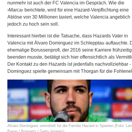
nunmehr ist auch der FC Valencia im Gespräch. Wie die
›Marca‹ berichtete, wird für eine Hazard-Verpflichtung eine
Ablöse von 30 Millionen taxiert, welche Valencia angeblich
jedoch zu hoch sein soll.
Interessant hierbei ist die Tatsache, dass Hazards Vater in
Valencia mit Álvaro Dominguez im Schlepptau auftauchte. 
ehemalige Borussenprofi, der 2016 seine Karriere frühzeitig
beenden musste, betätigt sich hier offensichtlich als Vermittl
Der Kontakt zu den Hazards ist jedenfalls nachvollziehbar -
Dominguez spielte gemeinsam mit Thorgan für die Fohlenel
Alvaro Dominguez vermittelt für die Familie Hazard in Spanien (Foto: Lar
Baron / Bongarts / Getty Images)