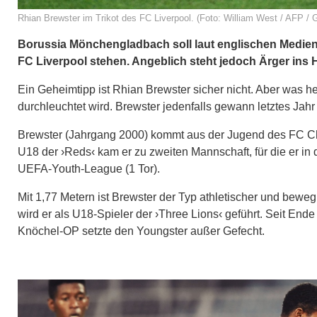
Rhian Brewster im Trikot des FC Liverpool. (Foto: William West / AFP / 
Borussia Mönchengladbach soll laut englischen Medien
FC Liverpool stehen. Angeblich steht jedoch Ärger ins 
Ein Geheimtipp ist Rhian Brewster sicher nicht. Aber was h
durchleuchtet wird. Brewster jedenfalls gewann letztes Jah
Brewster (Jahrgang 2000) kommt aus der Jugend des FC Che
U18 der ›Reds‹ kam er zu zweiten Mannschaft, für die er in d
UEFA-Youth-League (1 Tor).
Mit 1,77 Metern ist Brewster der Typ athletischer und bewegli
wird er als U18-Spieler der ›Three Lions‹ geführt. Seit Ende
Knöchel-OP setzte den Youngster außer Gefecht.