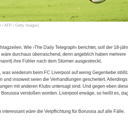
r / AFP / Getty Images)
lagzeilen. Wie ›The Daily Telegraph‹ berichtet, soll der 18-jähr
 wäre durchaus überraschend, denn angeblich haben mehrere
genannt) ihre Fühler nach dem Stürmer ausgestreckt.
n, was wiederum beim FC Liverpool auf wenig Gegenliebe stößt
n und insoweit seien die Verhandlungen gescheitert. Allerding
lungen mit anderen Klubs untersagt sind. Und gegen eben dies
 Borussia verstoßen worden. Liverpool erwäge, so heißt es, d
 interessant wäre die Verpflichtung für Borussia auf alle Fälle.