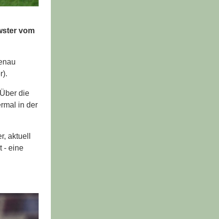
wster vom
genau
r).
Über die
rmal in der
r, aktuell
 - eine