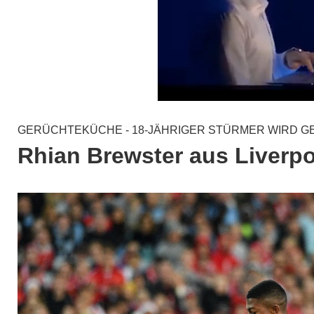
GERÜCHTEKÜCHE - 18-JÄHRIGER STÜRMER WIRD G
Rhian Brewster aus Liverp