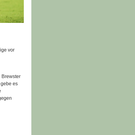
ige vor
. Brewster
s gebe es
e
agegen