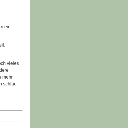
um ein
il.
och vieles
dere
s mehr
n schlau