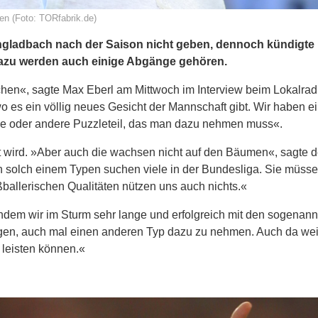
en (Foto: TORfabrik.de)
ngladbach nach der Saison nicht geben, dennoch kündigte
Dazu werden auch einige Abgänge gehören.
chen«, sagte Max Eberl am Mittwoch im Interview beim Lokalradi
 es ein völlig neues Gesicht der Mannschaft gibt. Wir haben e
eine oder andere Puzzleteil, das man dazu nehmen muss«.
ht wird. »Aber auch die wachsen nicht auf den Bäumen«, sagte d
ach solch einem Typen suchen viele in der Bundesliga. Sie müss
ßballerischen Qualitäten nützen uns auch nichts.«
dem wir im Sturm sehr lange und erfolgreich mit den sogenann
ngen, auch mal einen anderen Typ dazu zu nehmen. Auch da we
 leisten können.«