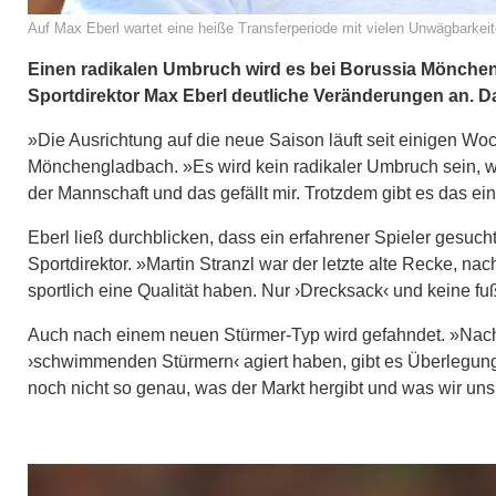
Auf Max Eberl wartet eine heiße Transferperiode mit vielen Unwägbarkeit
Einen radikalen Umbruch wird es bei Borussia Mönche
Sportdirektor Max Eberl deutliche Veränderungen an. 
»Die Ausrichtung auf die neue Saison läuft seit einigen Wo
Mönchengladbach. »Es wird kein radikaler Umbruch sein, wo
der Mannschaft und das gefällt mir. Trotzdem gibt es das 
Eberl ließ durchblicken, dass ein erfahrener Spieler gesuc
Sportdirektor. »Martin Stranzl war der letzte alte Recke, n
sportlich eine Qualität haben. Nur ›Drecksack‹ und keine fu
Auch nach einem neuen Stürmer-Typ wird gefahndet. »Nach
›schwimmenden Stürmern‹ agiert haben, gibt es Überlegu
noch nicht so genau, was der Markt hergibt und was wir uns