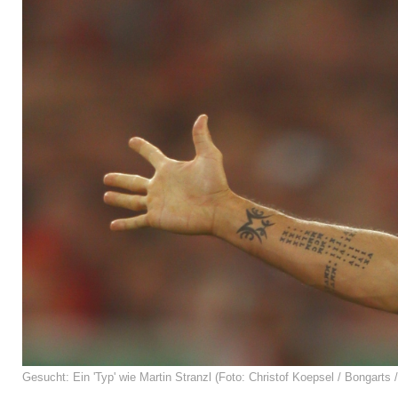
Gesucht: Ein 'Typ' wie Martin Stranzl (Foto: Christof Koepsel / Bongarts