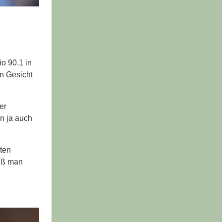
o 90.1 in
in Gesicht
er
en ja auch
ten
iß man