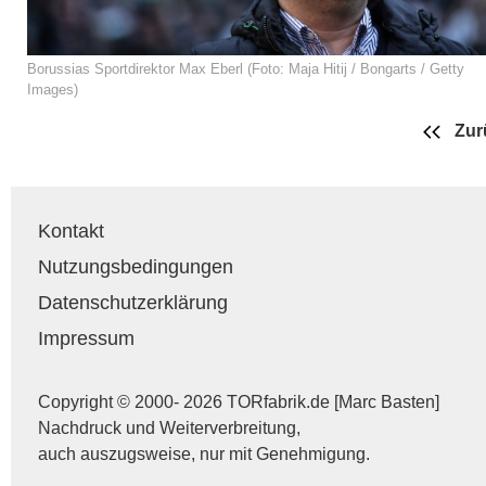
Borussias Sportdirektor Max Eberl (Foto: Maja Hitij / Bongarts / Getty
Images)
Zur
Kontakt
Nutzungsbedingungen
Datenschutzerklärung
Impressum
Copyright © 2000- 2026 TORfabrik.de [Marc Basten]
Nachdruck und Weiterverbreitung,
auch auszugsweise, nur mit Genehmigung.