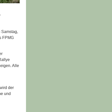
r
m Samstag,
des FPMG
er
Rallye
eigen. Alle
wird der
ne und