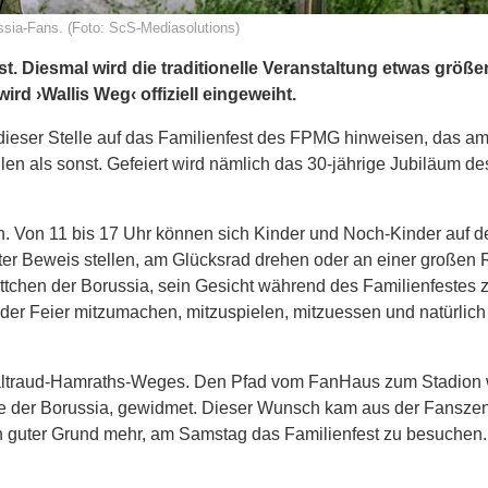
ussia-Fans. (Foto: ScS-Mediasolutions)
. Diesmal wird die traditionelle Veranstaltung etwas größe
rd ›Wallis Weg‹ offiziell eingeweiht.
 dieser Stelle auf das Familienfest des FPMG hinweisen, das a
fallen als sonst. Gefeiert wird nämlich das 30-jährige Jubiläum 
n. Von 11 bis 17 Uhr können sich Kinder und Noch-Kinder auf d
er Beweis stellen, am Glücksrad drehen oder an einer großen 
ttchen der Borussia, sein Gesicht während des Familienfestes z
der Feier mitzumachen, mitzuspielen, mitzuessen und natürlich
Waltraud-Hamraths-Weges. Den Pfad vom FanHaus zum Stadion 
seele der Borussia, gewidmet. Dieser Wunsch kam aus der Fansze
in guter Grund mehr, am Samstag das Familienfest zu besuchen.