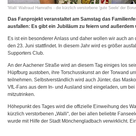
'Walli' Waltraud Hamraths - die kürzlich verstorbene 'gute Seele' der Bor
Das Fanprojekt veranstaltet am Samstag das Familienfest
ausfallen: Es gibt ein Jubiläum zu feiern und außerdem wi
Es ist ein besonderer Anlass und daher wollen wir auch an
den 23. Juni stattfindet. In diesem Jahr wird es größer aus
Supporters Club.
An der Aachener Straße wird an diesem Tag einiges los sei
Hüpfburg austoben, ihre Torschusskunst an der Torwand unt
teilnehmen. Selbstverständlich wird auch Jünter, das Masko
VfL-Fans aus dem In- und Ausland sind eingeladen, um bei 
mitzutrinken.
Höhepunkt des Tages wird die offizielle Einweihung des 
kürzlich verstorbenen „Walli“, der bei allen beliebte Fan
wurde mit Hilfe der Stadt Mönchengladbach verwirklicht. E