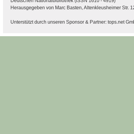
Deutschen Nationalbibliothek (ISSN 1610 - 4919)
Herausgegeben von Marc Basten, Altenkleusheimer Str. 1
Unterstützt durch unseren Sponsor & Partner:
tops.net G