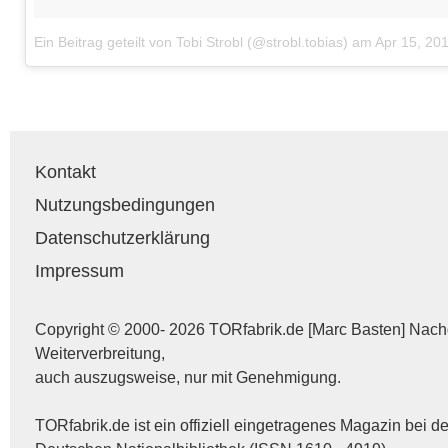
Ein Beitrag geteilt von Tobi Strobl (@strobl.tobias)
am
Apr 15, 20
Kontakt
Nutzungsbedingungen
Datenschutzerklärung
Impressum
Copyright © 2000- 2026 TORfabrik.de [Marc Basten] Nac
Weiterverbreitung,
auch auszugsweise, nur mit Genehmigung.
TORfabrik.de ist ein offiziell eingetragenes Magazin bei de