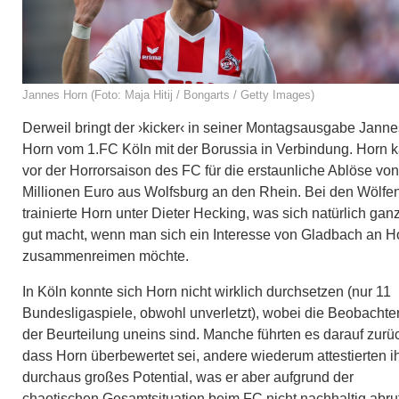
Jannes Horn (Foto: Maja Hitij / Bongarts / Getty Images)
Derweil bringt der ›kicker‹ in seiner Montagsausgabe Janne
Horn vom 1.FC Köln mit der Borussia in Verbindung. Horn 
vor der Horrorsaison des FC für die erstaunliche Ablöse von
Millionen Euro aus Wolfsburg an den Rhein. Bei den Wölfe
trainierte Horn unter Dieter Hecking, was sich natürlich gan
gut macht, wenn man sich ein Interesse von Gladbach an H
zusammenreimen möchte.
In Köln konnte sich Horn nicht wirklich durchsetzen (nur 11
Bundesligaspiele, obwohl unverletzt), wobei die Beobachter
der Beurteilung uneins sind. Manche führten es darauf zurü
dass Horn überbewertet sei, andere wiederum attestierten 
durchaus großes Potential, was er aber aufgrund der
chaotischen Gesamtsituation beim FC nicht nachhaltig abru