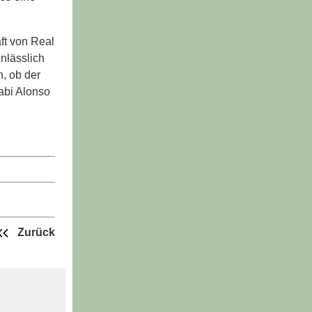
ft von Real
nlässlich
, ob der
Xabi Alonso
Zurück