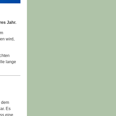
res Jahr.
am
en wird,
echten
lle lange
s dem
ar. Es
ss eine