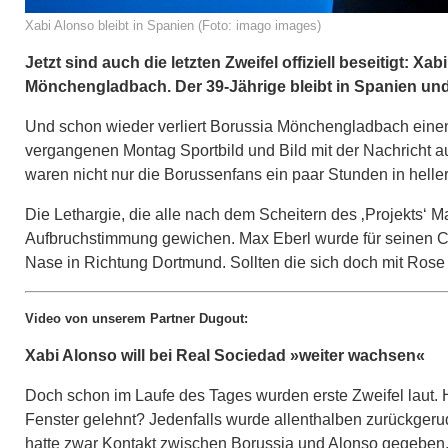
Xabi Alonso bleibt in Spanien (Foto: imago images)
Jetzt sind auch die letzten Zweifel offiziell beseitigt: Xa
Mönchengladbach. Der 39-Jährige bleibt in Spanien und 
Und schon wieder verliert Borussia Mönchengladbach einen 
vergangenen Montag Sportbild und Bild mit der Nachricht a
waren nicht nur die Borussenfans ein paar Stunden in helle
Die Lethargie, die alle nach dem Scheitern des ‚Projekts‘ M
Aufbruchstimmung gewichen. Max Eberl wurde für seinen Cou
Nase in Richtung Dortmund. Sollten die sich doch mit Ros
Video von unserem Partner Dugout:
Xabi Alonso will bei Real Sociedad »weiter wachsen«
Doch schon im Laufe des Tages wurden erste Zweifel laut. 
Fenster gelehnt? Jedenfalls wurde allenthalben zurückgerud
hatte zwar Kontakt zwischen Borussia und Alonso gegeben, 