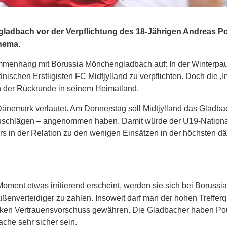
gladbach vor der Verpflichtung des 18-Jährigen Andreas P
Thema.
menhang mit Borussia Mönchengladbach auf: In der Winterpa
schen Erstligisten FC Midtjylland zu verpflichten. Doch die ‚In
in der Rückrunde in seinem Heimatland.
 Dänemark verlautet. Am Donnerstag soll Midtjylland das Gladba
 Zuschlägen – angenommen haben. Damit würde der U19-Nationa
s in der Relation zu den wenigen Einsätzen in der höchsten d
nt etwas irritierend erscheint, werden sie sich bei Borussi
ußenverteidiger zu zahlen. Insoweit darf man der hohen Trefferq
dicken Vertrauensvorschuss gewähren. Die Gladbacher haben Po
ache sehr sicher sein.