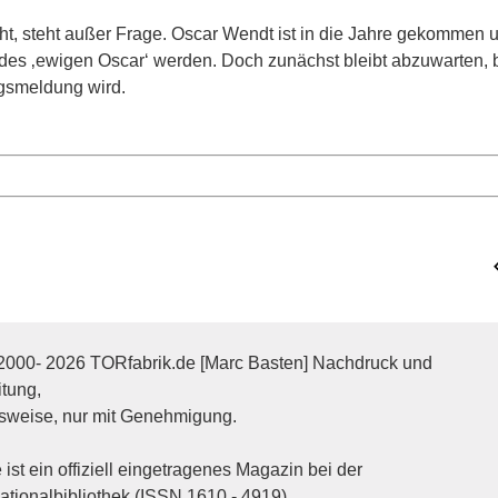
cht, steht außer Frage. Oscar Wendt ist in die Jahre gekommen
 des ‚ewigen Oscar‘ werden. Doch zunächst bleibt abzuwarten, b
ugsmeldung wird.
2000- 2026 TORfabrik.de [Marc Basten] Nachdruck und
itung,
sweise, nur mit Genehmigung.
ist ein offiziell eingetragenes Magazin bei der
tionalbibliothek (ISSN 1610 - 4919)