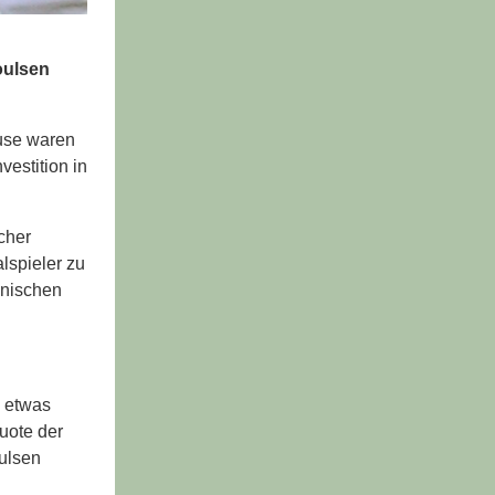
oulsen
use waren
vestition in
cher
lspieler zu
änischen
a etwas
uote der
ulsen