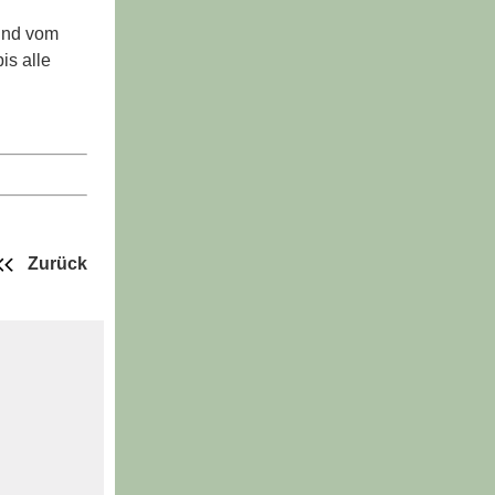
 und vom
is alle
Zurück