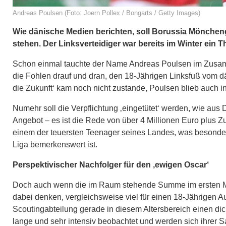
Andreas Poulsen (Foto: Joern Pollex / Bongarts / Getty Images)
Wie dänische Medien berichten, soll Borussia Mönchen
stehen. Der Linksverteidiger war bereits im Winter ein 
Schon einmal tauchte der Name Andreas Poulsen im Zusam
die Fohlen drauf und dran, den 18-Jährigen Linksfuß vom däni
die Zukunft‘ kam noch nicht zustande, Poulsen blieb auch 
Numehr soll die Verpflichtung ‚eingetütet‘ werden, wie aus
Angebot – es ist die Rede von über 4 Millionen Euro plus
einem der teuersten Teenager seines Landes, was besonder
Liga bemerkenswert ist.
Perspektivischer Nachfolger für den ‚ewigen Oscar‘
Doch auch wenn die im Raum stehende Summe im ersten Mome
dabei denken, vergleichsweise viel für einen 18-Jährigen A
Scoutingabteilung gerade in diesem Altersbereich einen 
lange und sehr intensiv beobachtet und werden sich ihrer S