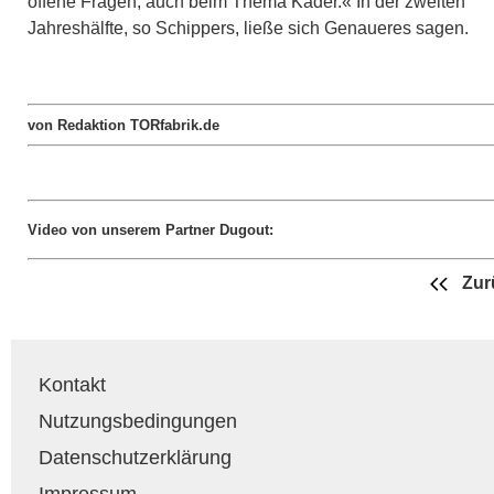
offene Fragen, auch beim Thema Kader.« In der zweiten
Jahreshälfte, so Schippers, ließe sich Genaueres sagen.
von Redaktion TORfabrik.de
Video von unserem Partner Dugout:
Zur
Kontakt
Nutzungsbedingungen
Datenschutzerklärung
Impressum