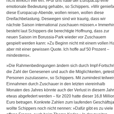
nicht wirklich viel ein. »Für uns hätte der Europacup eine
emotionale Bedeutung gehabt«, so Schippers. »Wir genieß
diese Europacup-Abende, wollen reisen, wollen diese
Dreifachbelastung. Deswegen sind wir traurig, dass wir
nächste Saison international zuschauen müssen.« Immerhi
besteht laut Schippers die berechtigte Hoffnung, dass zur
neuen Saison im Borussia-Park wieder vor Zuschauern
gespielt werden kann: »Zu Beginn nicht mit einem vollen H
aber mit einer gewissen Quote. Ich hoffe auf 50 Prozent –
mindestens«.
»Die Rahmenbedingungen ändern sich durch Impf-Fortschri
die Zahl der Genesenen und auch die Möglichkeiten, getest
Personen zuzulassen«, so Schippers. Mit zumindest teilwe
Einnahmen durch Zuschauer in den letzten viereinhalb
Monaten des Jahres könnte auch der Verlust in diesem Jahr
etwas abgefedert werden – für 2020 hatte dieser 16,8 Milli
Euro betragen. Konkrete Zahlen zum laufenden Geschäftsja
wollte Schippers noch nicht nennen: »Dafür gibt es zu viele