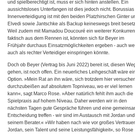
und spielberechtigt ist, muss er sich hinten anstellen. Ein
aussichtsloses Unterfangen ist dies jedoch nicht. Borussias
Innenverteidigung ist mit den beiden Platzhirschen Ginter u
Elvedi sowie Jantschke als Backup keineswegs breit besetz
Weil zudem mit Mamadou Doucouré ein weiterer Konkurren
faktisch aus dem Rennen ist, könnten sich für Beyer im
Frühjahr durchaus Einsatzmöglichkeiten ergeben - auch wei
auch als rechter Verteidiger einspringen könnte.
Doch ob Beyer (Vertrag bis Juni 2022) bereit ist, diesen We
gehen, ist noch offen. Ein neuerliches Leihgeschäft wäre ei
Option. »Mein Rat an ihn wäre, sich trotzdem hier versuche
durchzubeißen auf absolutem Topniveau, wo er viel lernen
kann«, sagt Marco Rose. »Aber natürlich fehlt ihm auch die
Spielpraxis auf hohem Niveau. Daher werden wir in den
nächsten Tagen gute Gespräche führen und eine gemeins
Entscheidung treffen - wir sind im Austausch mit Jordan und
seinem Berater.« »Wir haben nach wie vor großes Vertrauen
Jordan, sein Talent und seine Leistungsfähigkeit«, so Rose