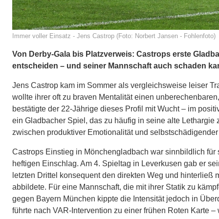
Immer voller Einsatz - Jens Castrop (Foto: Norbert Jansen - Fohlenfoto)
Von Derby-Gala bis Platzverweis: Castrops erste Gladb
entscheiden – und seiner Mannschaft auch schaden ka
Jens Castrop kam im Sommer als vergleichsweise leiser Tran
wollte ihrer oft zu braven Mentalität einen unberechenbaren
bestätigte der 22-Jährige dieses Profil mit Wucht – im posi
ein Gladbacher Spiel, das zu häufig in seine alte Lethargie 
zwischen produktiver Emotionalität und selbstschädigender 
Castrops Einstieg in Mönchengladbach war sinnbildlich für s
heftigen Einschlag. Am 4. Spieltag in Leverkusen gab er sei
letzten Drittel konsequent den direkten Weg und hinterließ m
abbildete. Für eine Mannschaft, die mit ihrer Statik zu kämp
gegen Bayern München kippte die Intensität jedoch in Überd
führte nach VAR-Intervention zu einer frühen Roten Karte –