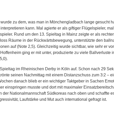
d wurde zu dem, was man in Mönchengladbach lange gesucht hat
erpretieren kann. Mal agierte er als giftiger Flügelspieler, mal
spieler. Rund um den 13. Spieltag in Mainz zeigte er als rechter
chloss Räume in der Rückwärtsbewegung, unterstützte den ball
nen auf (Note 2,5). Gleichzeitig wurde sichtbar, wie sehr er vo
ffenheim ging er mit unter, produzierte zu viele Ballverluste i
5,0).
Spieltag im Rheinischen Derby in Köln auf. Schon nach 29 Sek
 krönte seinen Nachmittag mit einem Distanzschuss zum 3:2 – ein 
 Wochen danach blieb er ein wichtiger Taktgeber in Sachen Emoti
iger einspringen musste und dort mit maximaler Einsatzbereitscha
h in der Nationalmannschaft Südkoreas nach oben und schaffte e
ssivität, Laufstärke und Mut auch international gefragt ist.