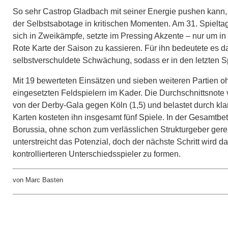
So sehr Castrop Gladbach mit seiner Energie pushen kann, s
der Selbstsabotage in kritischen Momenten. Am 31. Spieltag i
sich in Zweikämpfe, setzte im Pressing Akzente – nur um in
Rote Karte der Saison zu kassieren. Für ihn bedeutete es d
selbstverschuldete Schwächung, sodass er in den letzten
Mit 19 bewerteten Einsätzen und sieben weiteren Partien o
eingesetzten Feldspielern im Kader. Die Durchschnittsnote vo
von der Derby-Gala gegen Köln (1,5) und belastet durch kl
Karten kosteten ihn insgesamt fünf Spiele. In der Gesamtbe
Borussia, ohne schon zum verlässlichen Strukturgeber gere
unterstreicht das Potenzial, doch der nächste Schritt wird
kontrollierteren Unterschiedsspieler zu formen.
von Marc Basten