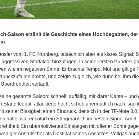
ach-Saison erzählt die Geschichte eines Hochbegabten, der
nn.
sfer vom 1. FC Nürnberg, tatsächlich aber als klares Signal: 
, aggressiven Störfaktor hinzufügen. In seiner ersten Bundeslig
tiven wie im negativen Sinne. Er brachte Tempo, Mut und giftige 
zurückzufallen drohte, und zeigte zugleich, wie dünn bei ihm die
Überdrehtheit verläuft.
eine gesamte Saison: schnell, auffällig, mit klarer Kante – und
n Startelfdebüt, attackierte hoch, schob unermüdlich nach, such
it seiner Bissigkeit einen Eindruck, der sich in der TF-Note 3,0 
fen hatte, war er sofort ein Störgeräusch im besten Sinne. Am 8.
rehtheit: Ein übermotiviertes Einsteigen mit offener Sohle gege
 weniger Ausrutscher als Destillat seines Ansatzes, Vollgas auc