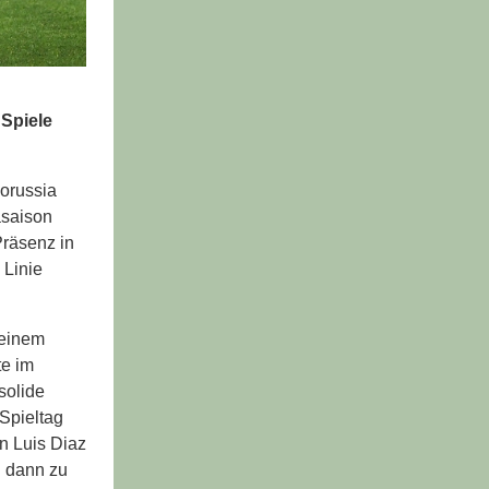
 Spiele
Borussia
asaison
Präsenz in
 Linie
 einem
te im
solide
 Spieltag
n Luis Diaz
h dann zu