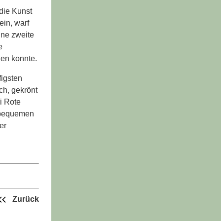
die Kunst
ein, warf
ine zweite
e
en konnte.
figsten
ch, gekrönt
i Rote
u bequemen
er
Zurück