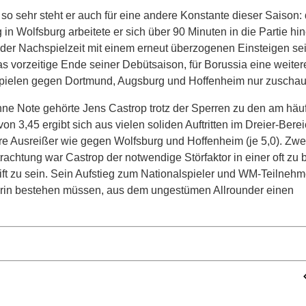
o sehr steht er auch für eine andere Konstante dieser Saison: 
n Wolfsburg arbeitete er sich über 90 Minuten in die Partie hin
 der Nachspielzeit mit einem erneut überzogenen Einsteigen se
as vorzeitige Ende seiner Debütsaison, für Borussia eine weiter
 Spielen gegen Dortmund, Augsburg und Hoffenheim nur zuschau
hne Note gehörte Jens Castrop trotz der Sperren zu den am häu
n 3,45 ergibt sich aus vielen soliden Auftritten im Dreier-Berei
are Ausreißer wie gegen Wolfsburg und Hoffenheim (je 5,0). Zwe
trachtung war Castrop der notwendige Störfaktor in einer oft z
ift zu sein. Sein Aufstieg zum Nationalspieler und WM-Teilnehm
 darin bestehen müssen, aus dem ungestümen Allrounder einen