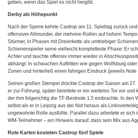
geben, wenn das Spiel es nicht hergibt.
Derby als Höhepunkt
Nach der Sperre kehrte Castrop am 11. Spieltag zurück un
offensiver Allrounder, der mehrere Rollen auf hohem Tempo int
Stürmer, in Phasen mit Dreierkette als umtriebiger Schienen
Schienenspieler seine vielleicht kompletteste Phase: Er s
Achter und tauchte offensiv immer wieder in Abschlusspositio
abhängt: In schwachen Auftritten wie gegen Wolfsburg oder Ho
Zonen und hinterließ einen fahrigen Eindruck (jeweils Note 
Seinen großen Stempel drückte Castrop der Saison am 27. 
er zur Führung, später bereitete er ein weiteres Tor vor und
der ihm folgerichtig die TF-Bestnote 1,5 einbrachte. In den
selbst als er in Leipzig aus der Not heraus als Linksverteid
ungewohnte Rolle ausfüllte. Parallel dazu arbeitete er sic
WM-Teilnehmer – ein Hinweis darauf, dass sein Mix aus Aggre
Rote Karten kosteten Castrop fünf Spiele