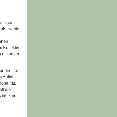
te: ein
 als zweiter
nahen
m Kollektiv
n riskanten
unden traf
Auftritt,
onalität,
ft die
s bis zum