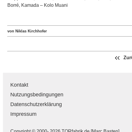
Borré, Kamada – Kolo Muani
von Niklas Kirchhofer
Zur
Kontakt
Nutzungsbedingungen
Datenschutzerklärung
Impressum
Copyright © 2000- 2026 TORfabrik.de [Marc Basten]