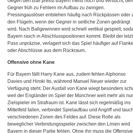
Gegen den Ball presst Bayern meist hoch und versucht, de
Gegner früh zu Fehlern im Aufbau zu zwingen.
Pressingauslöser entstehen häufig nach Rückpässen oder 
den Flügeln, wenn der Gegner in seitliche Zonen gedrängt
wird. Nach Ballgewinnen wird schnell vertikal gespielt, sod
Bayern rasch in Abschlusspositionen kommt. Bleibt der letz
Pass unpräzise, verlagert sich das Spiel häufiger auf Flank
oder Abschlüsse aus dem Rückraum.
Offensive ohne Kane
Für Bayern fällt Harry Kane aus, zudem fehlen Alphonso
Davies und Hiroki Ito, während Manuel Neuer wieder zur
Verfügung steht. Der Ausfall von Kane wiegt besonders sch
weil der Engländer im Spiel der Münchner weit mehr als nur
Zielspieler im Strafraum ist. Kane lässt sich regelmäßig ins
Mittelfeld fallen, verbindet Spielaufbau und Angriff und tauch
verschiedenen Zonen des Feldes auf. Diese Rolle als
beweglicher Verbindungsspieler zwischen den Linien wird
Bayern in dieser Partie fehlen. Ohne ihn muss die Offensive