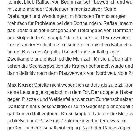
konnte, blieb Raffael von Beginn an sehr beweglich und wu
mit zunehmender Spieldauer immer kreativer. Seine
Drehungen und Wendungen im höchsten Tempo sorgten
mehrfach für Probleme bei den Dortmundern. Raffael macht
das Beste aus der nicht genauen Hereingabe von Herrman
und stolperte bzw. „stoppte“ den Ball ins Tor. Beim zweiten
Treffer an der Seitenlinie mit seinem technischen Kabinettp
an der Basis des Angriffs. Raffael führte auffällig viele
Zweikämpfe und entschied die Mehrzahl für sich. Übernah
schon die Sechserposition als Kramer behandelt wurde und
dann definitiv nach dem Platzverweis von Nordtveit. Note 2,
Max Kruse:
Spielte nicht wesentlich anders als zuletzt, krö
seine Leistung jetzt jedoch mit dem Tor. Der doppelte Hake
gegen Pisczek und Weidenfeller war zum Zungenschnalzen
Darüber hinaus beschäftigte er seine Gegenspieler ordentli
gab keinen Ball verloren. Kruse kippte oft ab, um die Mitte z
schließen und Pässe ins Zentrum zu verhindern, was mit
großer Laufbereitschaft einherging. Nach der Pause zog er