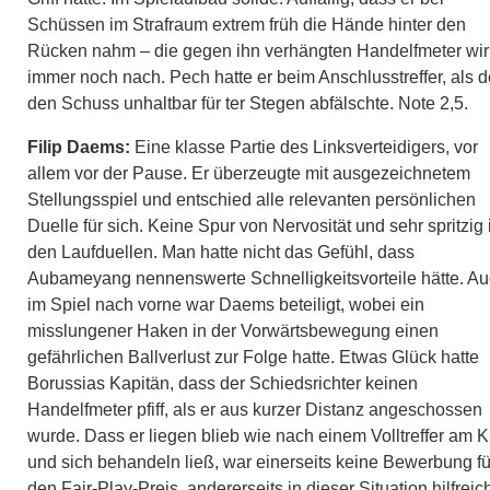
Schüssen im Strafraum extrem früh die Hände hinter den
Rücken nahm – die gegen ihn verhängten Handelfmeter wi
immer noch nach. Pech hatte er beim Anschlusstreffer, als d
den Schuss unhaltbar für ter Stegen abfälschte. Note 2,5.
Filip Daems:
Eine klasse Partie des Linksverteidigers, vor
allem vor der Pause. Er überzeugte mit ausgezeichnetem
Stellungsspiel und entschied alle relevanten persönlichen
Duelle für sich. Keine Spur von Nervosität und sehr spritzig 
den Laufduellen. Man hatte nicht das Gefühl, dass
Aubameyang nennenswerte Schnelligkeitsvorteile hätte. A
im Spiel nach vorne war Daems beteiligt, wobei ein
misslungener Haken in der Vorwärtsbewegung einen
gefährlichen Ballverlust zur Folge hatte. Etwas Glück hatte
Borussias Kapitän, dass der Schiedsrichter keinen
Handelfmeter pfiff, als er aus kurzer Distanz angeschossen
wurde. Dass er liegen blieb wie nach einem Volltreffer am K
und sich behandeln ließ, war einerseits keine Bewerbung fü
den Fair-Play-Preis, andererseits in dieser Situation hilfreic