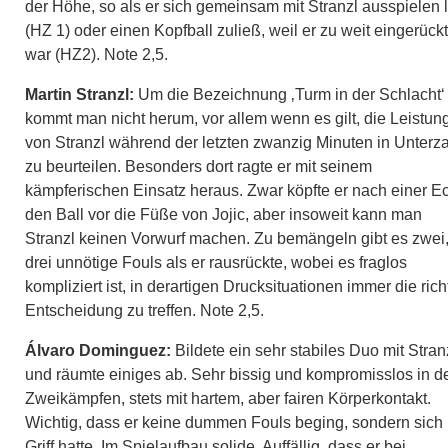
der Höhe, so als er sich gemeinsam mit Stranzl ausspielen 
(HZ 1) oder einen Kopfball zuließ, weil er zu weit eingerückt
war (HZ2). Note 2,5.
Martin Stranzl:
Um die Bezeichnung ‚Turm in der Schlacht‘
kommt man nicht herum, vor allem wenn es gilt, die Leistun
von Stranzl während der letzten zwanzig Minuten in Unterz
zu beurteilen. Besonders dort ragte er mit seinem
kämpferischen Einsatz heraus. Zwar köpfte er nach einer E
den Ball vor die Füße von Jojic, aber insoweit kann man
Stranzl keinen Vorwurf machen. Zu bemängeln gibt es zwei
drei unnötige Fouls als er rausrückte, wobei es fraglos
kompliziert ist, in derartigen Drucksituationen immer die rich
Entscheidung zu treffen. Note 2,5.
Álvaro Dominguez:
Bildete ein sehr stabiles Duo mit Stran
und räumte einiges ab. Sehr bissig und kompromisslos in d
Zweikämpfen, stets mit hartem, aber fairen Körperkontakt.
Wichtig, dass er keine dummen Fouls beging, sondern sich
Griff hatte. Im Spielaufbau solide. Auffällig, dass er bei