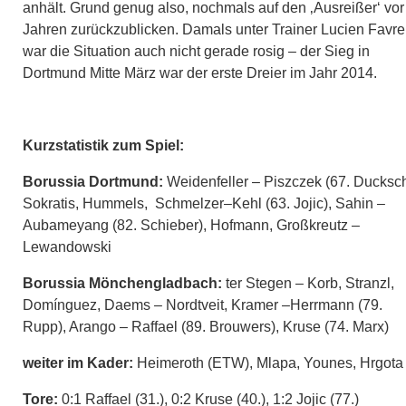
anhält. Grund genug also, nochmals auf den ‚Ausreißer‘ vor
Jahren zurückzublicken. Damals unter Trainer Lucien Favre
war die Situation auch nicht gerade rosig – der Sieg in
Dortmund Mitte März war der erste Dreier im Jahr 2014.
Kurzstatistik zum Spiel:
Borussia Dortmund:
Weidenfeller – Piszczek (67. Ducksch
Sokratis, Hummels, Schmelzer–Kehl (63. Jojic), Sahin –
Aubameyang (82. Schieber), Hofmann, Großkreutz –
Lewandowski
Borussia Mönchengladbach:
ter Stegen – Korb, Stranzl,
Domínguez, Daems – Nordtveit, Kramer –Herrmann (79.
Rupp), Arango – Raffael (89. Brouwers), Kruse (74. Marx)
weiter im Kader:
Heimeroth (ETW), Mlapa, Younes, Hrgota
Tore:
0:1 Raffael (31.), 0:2 Kruse (40.), 1:2 Jojic (77.)