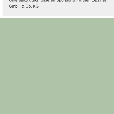
Unterstützt durch unseren Sponsor & Partner:
tops.net
GmbH & Co. KG