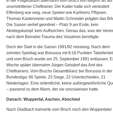
In der Folgesaison übernahm vom Bruch von Beginn an als
unumstrittener Cheftrainer. Der Kader hatte sich verändert:
Effenberg war weg, neue Spieler wie Karlheinz Pflipsen,
Thomas Kastenmeier und Martin Schneider prägten das Bil
Die Saison verlief geordnet – Platz 9 am Ende, kein
Abstiegskampf, kein Aufhorchen. Genau das, was der Verei
nach dem Beinahe-Trauma des Vorjahres benötigte.
Doch der Start in die Saison 1991/92 misslang. Nach dem
zehnten Spieltag war Borussia mit 6:16 Punkten Tabellenlet
und vom Bruch wurde am 25. September 1991 entlassen. E
Woche später übernahm Jürgen Gelsdorf das Amt des
Cheftrainers. Vom Bruchs Gesamtbilanz bei Borussia in der
Bundesliga: 66 Spiele, 23 Siege, 22 Unentschieden, 21
Niederlagen. Eine ordentliche, keine außergewöhnliche Qu
– passend zu dem Mann, der sie vorzuweisen hatte.
Danach: Wuppertal, Aachen, Abschied
Nach Gladbach trainierte vom Bruch noch den Wuppertaler