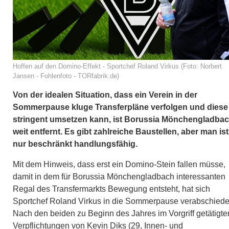
Hoffen auf den Domino-Effekt - Sportchef Roland Virkus (Foto: Norbert
Jansen - Fohlenfoto - TORfabrik.de)
Von der idealen Situation, dass ein Verein in der
Sommerpause kluge Transferpläne verfolgen und diese
stringent umsetzen kann, ist Borussia Mönchengladba
weit entfernt. Es gibt zahlreiche Baustellen, aber man ist
nur beschränkt handlungsfähig.
Mit dem Hinweis, dass erst ein Domino-Stein fallen müsse,
damit in dem für Borussia Mönchengladbach interessanten
Regal des Transfermarkts Bewegung entsteht, hat sich
Sportchef Roland Virkus in die Sommerpause verabschiede
Nach den beiden zu Beginn des Jahres im Vorgriff getätigte
Verpflichtungen von Kevin Diks (29, Innen- und