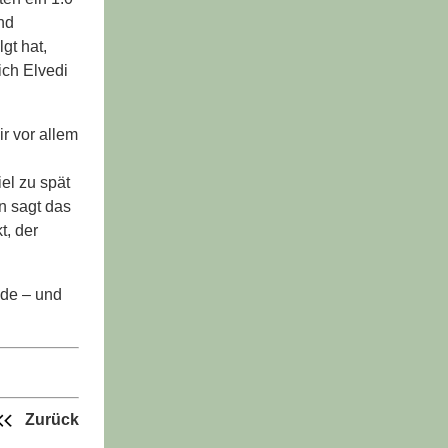
nd
gt hat,
ich Elvedi
ir vor allem
el zu spät
n sagt das
t, der
nde – und
Zurück