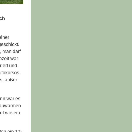
ich
einer
eschickt.
, man darf
bzeit war
iert und
Autokorsos
s, außer
ann war es
 lauwarmen
et wie ein
ten ein 1:0