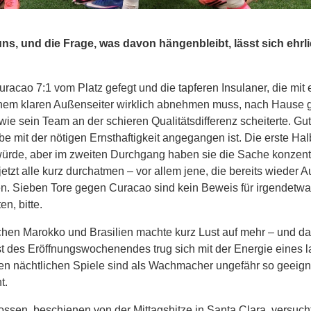
ns, und die Frage, was davon hängenbleibt, lässt sich ehrl
acao 7:1 vom Platz gefegt und die tapferen Insulaner, die mit 
einem klaren Außenseiter wirklich abnehmen muss, nach Hause g
ie sein Team an der schieren Qualitätsdifferenz scheiterte. Gut
 mit der nötigen Ernsthaftigkeit angegangen ist. Die erste Hal
ürde, aber im zweiten Durchgang haben sie die Sache konzentr
jetzt alle kurz durchatmen – vor allem jene, die bereits wieder 
ren. Sieben Tore gegen Curacao sind kein Beweis für irgendetwa
en, bitte.
schen Marokko und Brasilien machte kurz Lust auf mehr – und d
st des Eröffnungswochenendes trug sich mit der Energie eines
len nächtlichen Spiele sind als Wachmacher ungefähr so geeign
t.
ossen, beschienen von der Mittagshitze in Santa Clara, versuch