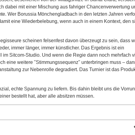
ich dabei mit einer Mischung aus fahriger Chancenverwertung u
immte. Wer Borussia Mönchengladbach in den letzten Jahren verfol
 damit eine Wiederbelebung, wenn auch in einem Kontext, den s
 Regisseure scheinen felsenfest davon überzeugt zu sein, dass w
er, immer länger, immer künstlicher. Das Ergebnis ist ein
ll im Sitcom-Studio. Und wenn die Regie dann noch mehrfach vi
noch eine weitere "Stimmungssequenz" unterbringen muss – dan
ranstaltung zur Nebenrolle degradiert. Das Turnier ist das Produk
zial, echte Spannung zu liefern. Bis dahin bleibt uns die Vorru
einer bestellt hat, aber alle absitzen müssen.