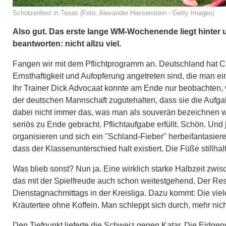
Schützenfest in Texas (Foto: Alexander Hassenstein - Getty Images)
Also gut. Das erste lange WM-Wochenende liegt hinter u
beantworten: nicht allzu viel.
Fangen wir mit dem Pflichtprogramm an. Deutschland hat Cur
Ernsthaftigkeit und Aufopferung angetreten sind, die man 
Ihr Trainer Dick Advocaat konnte am Ende nur beobachten, w
der deutschen Mannschaft zugutehalten, dass sie die Aufgabe
dabei nicht immer das, was man als souverän bezeichnen w
seriös zu Ende gebracht. Pflichtaufgabe erfüllt. Schön. Und 
organisieren und sich ein "Schland-Fieber" herbeifantasie
dass der Klassenunterschied halt existiert. Die Füße stillhalt
Was blieb sonst? Nun ja. Eine wirklich starke Halbzeit zwi
das mit der Spielfreude auch schon weitestgehend. Der Re
Dienstagnachmittags in der Kreisliga. Dazu kommt: Die vie
Kräutertee ohne Koffein. Man schleppt sich durch, mehr nich
Den Tiefpunkt lieferte die Schweiz gegen Katar. Die Eidgen