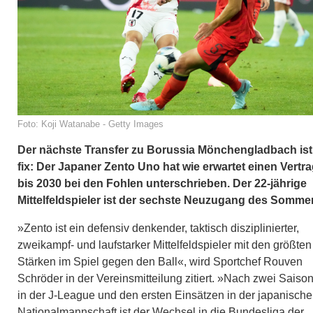
Foto: Koji Watanabe - Getty Images
Der nächste Transfer zu Borussia Mönchengladbach ist
fix: Der Japaner Zento Uno hat wie erwartet einen Vertr
bis 2030 bei den Fohlen unterschrieben. Der 22-jährige
Mittelfeldspieler ist der sechste Neuzugang des Somme
»Zento ist ein defensiv denkender, taktisch disziplinierter,
zweikampf- und laufstarker Mittelfeldspieler mit den größten
Stärken im Spiel gegen den Ball«, wird Sportchef Rouven
Schröder in der Vereinsmitteilung zitiert. »Nach zwei Saiso
in der J-League und den ersten Einsätzen in der japanisch
Nationalmannschaft ist der Wechsel in die Bundesliga der