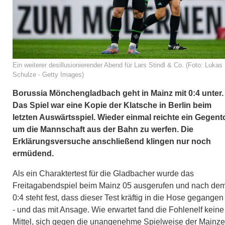
Ein weiterer desillusionierender Abend für Lars Stindl & Co. (Foto: Lukas
Schulze - Getty Images)
Borussia Mönchengladbach geht in Mainz mit 0:4 unter.
Das Spiel war eine Kopie der Klatsche in Berlin beim
letzten Auswärtsspiel. Wieder einmal reichte ein Gegento
um die Mannschaft aus der Bahn zu werfen. Die
Erklärungsversuche anschließend klingen nur noch
ermüdend.
Als ein Charaktertest für die Gladbacher wurde das
Freitagabendspiel beim Mainz 05 ausgerufen und nach de
0:4 steht fest, dass dieser Test kräftig in die Hose gegangen 
- und das mit Ansage. Wie erwartet fand die Fohlenelf keine
Mittel, sich gegen die unangenehme Spielweise der Mainze