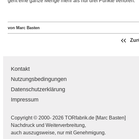
geht eine ganze Menge mehr als nur drei Punkte verloren.
von Marc Basten
Zur
Kontakt
Nutzungsbedingungen
Datenschutzerklärung
Impressum
Copyright © 2000- 2026 TORfabrik.de [Marc Basten]
Nachdruck und Weiterverbreitung,
auch auszugsweise, nur mit Genehmigung.