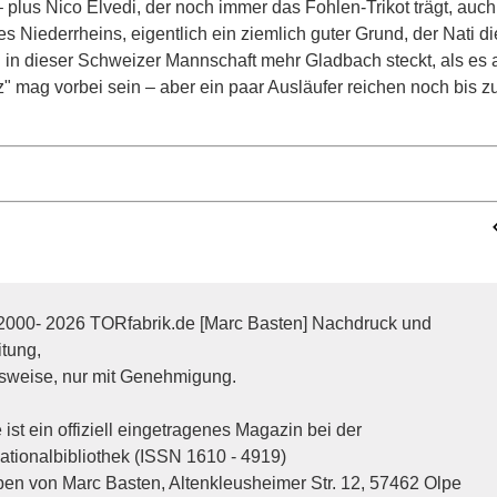
plus Nico Elvedi, der noch immer das Fohlen-Trikot trägt, auc
des Niederrheins, eigentlich ein ziemlich guter Grund, der Nati
l in dieser Schweizer Mannschaft mehr Gladbach steckt, als es 
z" mag vorbei sein – aber ein paar Ausläufer reichen noch bis 
2000- 2026 TORfabrik.de [Marc Basten] Nachdruck und
itung,
sweise, nur mit Genehmigung.
ist ein offiziell eingetragenes Magazin bei der
tionalbibliothek (ISSN 1610 - 4919)
n von Marc Basten, Altenkleusheimer Str. 12, 57462 Olpe