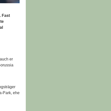
. Fast
te
al
 auch er
Borussia
ngsträger
a-Park, ehe