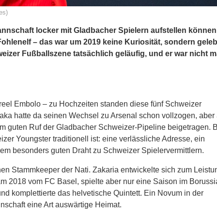
es)
annschaft locker mit Gladbacher Spielern aufstellen können
Fohlenelf – das war um 2019 keine Kuriosität, sondern geleb
eizer Fußballszene tatsächlich geläufig, und er war nicht m
reel Embolo – zu Hochzeiten standen diese fünf Schweizer
haka hatte da seinen Wechsel zu Arsenal schon vollzogen, aber
m guten Ruf der Gladbacher Schweizer-Pipeline beigetragen. 
er Youngster traditionell ist: eine verlässliche Adresse, ein
em besonders guten Draht zu Schweizer Spielervermittlern.
 Stammkeeper der Nati. Zakaria entwickelte sich zum Leistu
kam 2018 vom FC Basel, spielte aber nur eine Saison im Borussi
d komplettierte das helvetische Quintett. Ein Novum in der
schaft eine Art auswärtige Heimat.