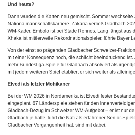
Und heute?
Dann wurden die Karten neu gemischt. Sommer wechselte 2
Nationalmannschaftskarriere. Zakaria verließ Gladbach 2022
WM-Kader. Embolo ist bei Stade Rennes, Lang längst aus d
Xhaka ist mittlerweile Rekordnationalspieler, führte Bayer
Von der einst so prägenden Gladbacher Schweizer-Fraktion 
mit einer Konsequenz hoch, die schlicht beeindruckend ist
mehr Bundesliga-Spiele für Gladbach absolviert als irgendj
mit jedem weiteren Spiel etabliert er sich weiter als alleinig
Elvedi als letzter Mohikaner
Bei der WM 2026 in Nordamerika ist Elvedi fester Bestandt
eingeplant. 67 Länderspiele stehen für den Innenverteidiger
Gladbach-Bezug im Schweizer WM-Aufgebot – er ist nur der e
Gladbach je hatte, führt die Nati als erfahrener Senior-Spie
Gladbacher Vergangenheit hat, sind mit dabei.