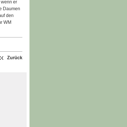
h wenn er
 die Daumen
auf den
zur WM
Zurück