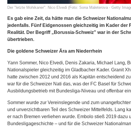
Der "letzte Mohikaner": Nico Elvedi (Foto: Sona Maleterova - Getty Imag
Es gab eine Zeit, da hätte man die Schweizer Nationalm
jedenfalls. Fünf Eidgenossen gleichzeitig im Kader der 
Realität. Der Begriff „Borussia-Schweiz" war in der Schw
übertrieben.
Die goldene Schweizer Ära am Niederrhein
Yann Sommer, Nico Elvedi, Denis Zakaria, Michael Lang, B
Nationalspieler gleichzeitig im Gladbacher Kader. Granit X
hatte zwischen 2012 und 2016 als Kapitän entscheidend zu
war für die Schweizer Nati das, was der FC Basel für Schweiz
Ausbildungsbetrieb mit Bundesliga-Niveau und offenbar ein
Sommer wurde zur Vereinslegende und zum unangefochtenen
und unverzichtbaren Teil des Schweizer Mittelfelds. Lang 
er nach Bremen verliehen wurde. Embolo stieß 2019 dazu un
Bundesligageschichte – und für die Schweizer Nationalmann