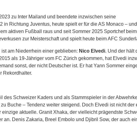
023 zu Inter Mailand und beendete inzwischen seine
 in Richtung Juventus, heute spielt er für die AS Monaco – und
em aktiven Fußball raus und seit Sommer 2025 Sportchef beim
 Leverkusen zur Meisterschaft und spielt heute beim AFC Sunderl
ist am Niederrhein einer geblieben:
Nico Elvedi
. Und der hält
. 2015 als 19-Jähriger vom FC Zürich gekommen, hat Elvedi inz
emand sonst, der nicht Deutscher ist. Er hat Yann Sommer einge
er Rekordhalter.
eil des Schweizer Kaders und als Stammspieler in der Abwehrke
 zu Buche – Tendenz weiter steigend. Doch Elvedi ist nicht der 
inzige aktuelle. Granit Xhaka, der vielleicht prägendste Schw
ler an. Denis Zakaria, Breel Embolo und Djibril Sow, der auch ei