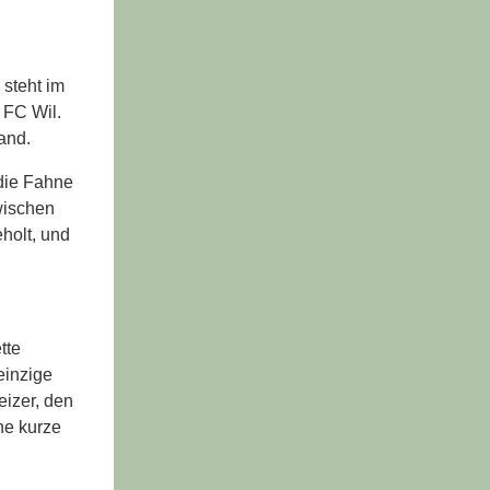
 steht im
 FC Wil.
and.
 die Fahne
wischen
holt, und
tte
einzige
eizer, den
ne kurze