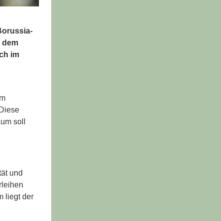
orussia-
r dem
ich im
Im
 Diese
aum soll
tät und
rleihen
 liegt der