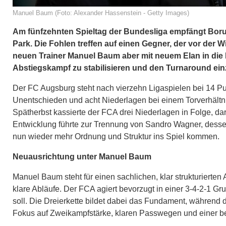
Manuel Baum (Foto: Alexander Hassenstein - Getty Images)
Am fünfzehnten Spieltag der Bundesliga empfängt Bo
Park. Die Fohlen treffen auf einen Gegner, der vor de
neuen Trainer Manuel Baum aber mit neuem Elan in die R
Abstiegskampf zu stabilisieren und den Turnaround einz
Der FC Augsburg steht nach vierzehn Ligaspielen bei 14 Punk
Unentschieden und acht Niederlagen bei einem Torverhältni
Spätherbst kassierte der FCA drei Niederlagen in Folge, d
Entwicklung führte zur Trennung von Sandro Wagner, dessen
nun wieder mehr Ordnung und Struktur ins Spiel kommen.
Neuausrichtung unter Manuel Baum
Manuel Baum steht für einen sachlichen, klar strukturierten 
klare Abläufe. Der FCA agiert bevorzugt in einer 3-4-2-1 
soll. Die Dreierkette bildet dabei das Fundament, während d
Fokus auf Zweikampfstärke, klaren Passwegen und einer b