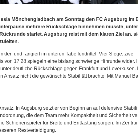
russia Mönchengladbach am Sonntag den FC Augsburg im B
r Winterpause mehrere Rückschläge hinnehmen musste, unte
ückrunde startet. Augsburg reist mit dem klaren Ziel an, s
uleiten.
ten und rangiert im unteren Tabellendrittel. Vier Siege, zwei
s von 17:28 spiegeln eine bislang schwierige Hinrunde wider. 
arunter deutliche Rückschläge gegen Frankfurt und Leverkusen.
 Ansatz nicht die gewünschte Stabilität brachte. Mit Manuel B
Ansatz. In Augsburg setzt er von Beginn an auf defensive Stabili
Grundordnung, die dem Team mehr Kompaktheit und Sicherheit ve
ie Schienenspieler für Breite und Entlastung sorgen. Im Zentrum
esseren Restverteidigung.