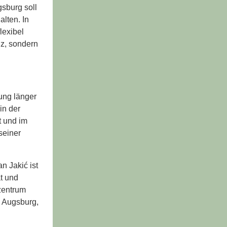
sburg soll
lten. In
lexibel
nz, sondern
zung länger
in der
t und im
seiner
n Jakić ist
ät und
zentrum
s Augsburg,