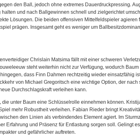
egen den Ball, jedoch ohne extremes Dauerdruckpressing. Aug
 halten und nach Ballgewinnen schnell und zielgerichtet umscha
rekte Lösungen. Die beiden offensiven Mittelfeldspieler agieren f
tspiel prägen. Insgesamt geht es weniger um Ballbesitzdomina
nverteidiger Chrislain Matsima fällt mit einer schweren Verlet
ouweleeuw steht weiterhin nicht zur Verfügung, wodurch Baum 
t hingegen, dass Finn Dahmen rechtzeitig wieder einsatzfähig is
 Rückkehr von Michael Gregoritsch eine wichtige Option, der nach 
ff neue Durchschlagskraft verleihen kann.
 die unter Baum eine Schlüsselrolle einnehmen können. Kristija
Spiel mehr Robustheit verleihen. Fabian Rieder bringt Kreativit
zwischen den Linien als verbindendes Element agiert. Im Sturm
iner Erfahrung und Präsenz für Entlastung sorgen soll. Gelingt e
pakter und gefährlicher auftreten.