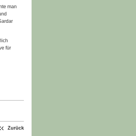
nnte man
und
Sardar
lich
e für
Zurück