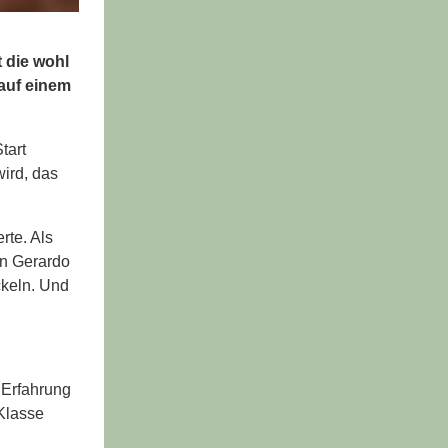
 die wohl
 auf einem
tart
wird, das
rte. Als
on Gerardo
ckeln. Und
 Erfahrung
 Klasse