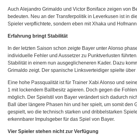
Auch Alejandro Grimaldo und Victor Boniface zeigen von Be
bedeuten. Neu an der Transferpolitik in Leverkusen ist in 
Spieler verpflichtete, sondern eben mit Xhaka und Hofmann Sp
Erfahrung bringt Stabilität
In der letzten Saison schon zeigte Bayer unter Alonso phas
individuelle Fehler und Aussetzer zu Punktverlusten führten
Stabilität in einem nun ausgeglicheneren Kader. Dazu komm
Grimaldo zeigt. Der spanische Linksverteidiger spielte übe
Eine hohe Passqualität ist für Trainer Xabi Alonso und sein
1 mit lockendem Ballbesitz agieren. Doch gegen die Fohlen i
möglich. Der Spielstil von Bayer verändert sich dadurch nic
Ball über längere Phasen hin und her spielt, um somit den G
gespielt, wo die technisch starken und dribbelstarken Spiel
erkennbarer Impulsgeber für das Spiel von Bayer.
Vier Spieler stehen nicht zur Verfügung