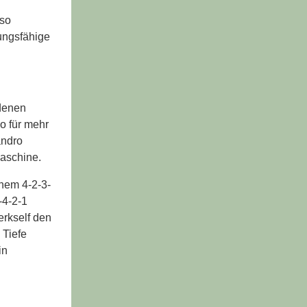
nso
lungsfähige
 denen
o für mehr
andro
maschine.
inem 4-2-3-
-4-2-1
erkself den
 Tiefe
in