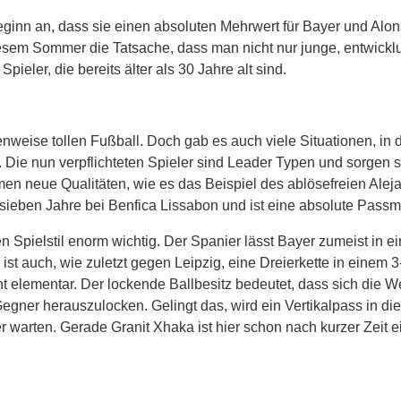
ginn an, dass sie einen absoluten Mehrwert für Bayer und Alo
diesem Sommer die Tatsache, dass man nicht nur junge, entwick
ieler, die bereits älter als 30 Jahre alt sind.
enweise tollen Fußball. Doch gab es auch viele Situationen, in
. Die nun verpflichteten Spieler sind Leader Typen und sorgen s
en neue Qualitäten, wie es das Beispiel des ablösefreien Alej
r sieben Jahre bei Benfica Lissabon und ist eine absolute Pass
en Spielstil enorm wichtig. Der Spanier lässt Bayer zumeist in e
st auch, wie zuletzt gegen Leipzig, eine Dreierkette in einem 3
ht elementar. Der lockende Ballbesitz bedeutet, dass sich die W
egner herauszulocken. Gelingt das, wird ein Vertikalpass in die
er warten. Gerade Granit Xhaka ist hier schon nach kurzer Zeit e