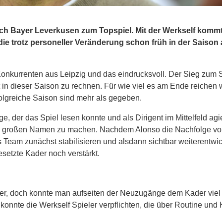
Bayer Leverkusen zum Topspiel. Mit der Werkself kommt
ie trotz personeller Veränderung schon früh in der Saison
kurrenten aus Leipzig und das eindrucksvoll. Der Sieg zum S
t in dieser Saison zu rechnen. Für wie viel es am Ende reichen 
folgreiche Saison sind mehr als gegeben.
e, der das Spiel lesen konnte und als Dirigent im Mittelfeld agie
inen großen Namen zu machen. Nachdem Alonso die Nachfolge v
 Team zunächst stabilisieren und alsdann sichtbar weiterentwi
etzte Kader noch verstärkt.
er, doch konnte man aufseiten der Neuzugänge dem Kader viel
onnte die Werkself Spieler verpflichten, die über Routine und