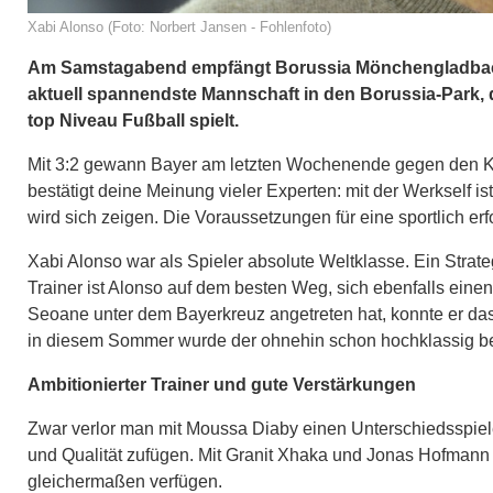
Xabi Alonso (Foto: Norbert Jansen - Fohlenfoto)
Am Samstagabend empfängt Borussia Mönchengladbach 
aktuell spannendste Mannschaft in den Borussia-Park, d
top Niveau Fußball spielt.
Mit 3:2 gewann Bayer am letzten Wochenende gegen den Kon
bestätigt deine Meinung vieler Experten: mit der Werkself is
wird sich zeigen. Die Voraussetzungen für eine sportlich er
Xabi Alonso war als Spieler absolute Weltklasse. Ein Strateg
Trainer ist Alonso auf dem besten Weg, sich ebenfalls e
Seoane unter dem Bayerkreuz angetreten hat, konnte er das
in diesem Sommer wurde der ohnehin schon hochklassig bes
Ambitionierter Trainer und gute Verstärkungen
Zwar verlor man mit Moussa Diaby einen Unterschiedsspiel
und Qualität zufügen. Mit Granit Xhaka und Jonas Hofmann k
gleichermaßen verfügen.