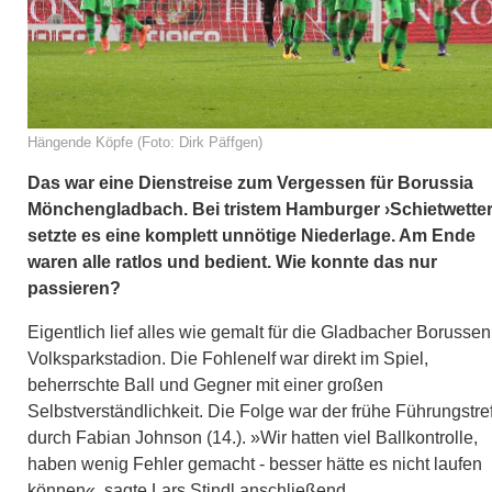
Hängende Köpfe (Foto: Dirk Päffgen)
Das war eine Dienstreise zum Vergessen für Borussia
Mönchengladbach. Bei tristem Hamburger ›Schietwetter
setzte es eine komplett unnötige Niederlage. Am Ende
waren alle ratlos und bedient. Wie konnte das nur
passieren?
Eigentlich lief alles wie gemalt für die Gladbacher Borussen
Volksparkstadion. Die Fohlenelf war direkt im Spiel,
beherrschte Ball und Gegner mit einer großen
Selbstverständlichkeit. Die Folge war der frühe Führungstref
durch Fabian Johnson (14.). »Wir hatten viel Ballkontrolle,
haben wenig Fehler gemacht - besser hätte es nicht laufen
können«, sagte Lars Stindl anschließend.