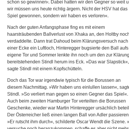
schon so gewinnen‹. Dabei hatten wir den Gegner so weit 
wir müssen uns heute richtig ärgern. Nicht der HSV hat das
Spiel gewonnen, sondern wir haben es verloren«.
Nach der guten Anfangsphase fing es mit einem
haarsträubenden Ballverlust von Xhaka an, den Holtby noc
verdaddelte. Dann trat Dahoud beim Klärungsversuch nach
einer Ecke ein Luftloch, Hinteregger bugsierte den Ball aufs
eigene Tor und Sommer lenkte ihn noch um den zur Klärun
bereitstehenden Stindl herum ins Eck. »Das war Slapstick«,
sagte Stindl mit einem Kopfschütteln.
Doch das Tor war irgendwie typisch für die Borussen an
diesem Nachmittag. »Wir haben uns einlullen lassen«, sagt
Stindl. »So verliert man gegen so einen Gegner das Spiel«.
Auch beim zweiten Hamburger Tor verteilten die Borussen
Geschenke, wieder war Martin Hinteregger ursächlich beteili
Der Österreicher ließ einen langen Ball von Adler passieren
»Er rutscht ihm durch«, schilderte Oscar Wendt die Szene. 
versuche noch heranzukommen, schaffe es aber nicht mehr