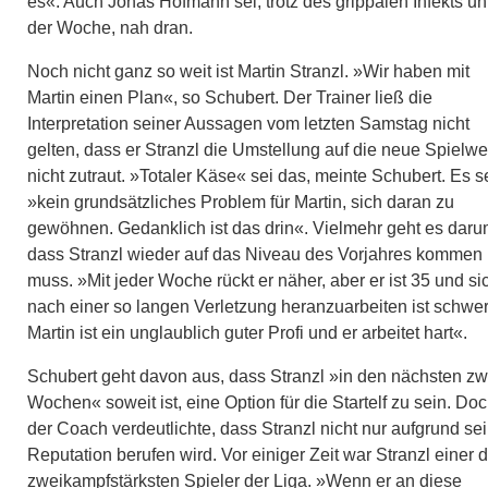
es«. Auch Jonas Hofmann sei, trotz des grippalen Infekts un
der Woche, nah dran.
Noch nicht ganz so weit ist Martin Stranzl. »Wir haben mit
Martin einen Plan«, so Schubert. Der Trainer ließ die
Interpretation seiner Aussagen vom letzten Samstag nicht
gelten, dass er Stranzl die Umstellung auf die neue Spielwe
nicht zutraut. »Totaler Käse« sei das, meinte Schubert. Es s
»kein grundsätzliches Problem für Martin, sich daran zu
gewöhnen. Gedanklich ist das drin«. Vielmehr geht es daru
dass Stranzl wieder auf das Niveau des Vorjahres kommen
muss. »Mit jeder Woche rückt er näher, aber er ist 35 und si
nach einer so langen Verletzung heranzuarbeiten ist schwer
Martin ist ein unglaublich guter Profi und er arbeitet hart«.
Schubert geht davon aus, dass Stranzl »in den nächsten zw
Wochen« soweit ist, eine Option für die Startelf zu sein. Do
der Coach verdeutlichte, dass Stranzl nicht nur aufgrund se
Reputation berufen wird. Vor einiger Zeit war Stranzl einer 
zweikampfstärksten Spieler der Liga. »Wenn er an diese