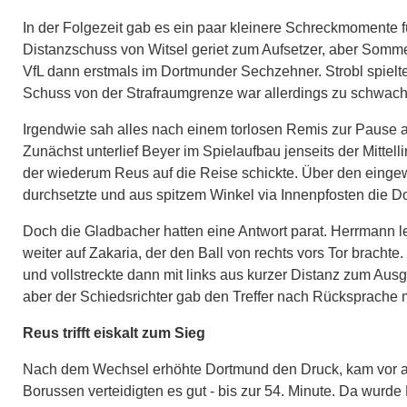
In der Folgezeit gab es ein paar kleinere Schreckmomente 
Distanzschuss von Witsel geriet zum Aufsetzer, aber Sommer
VfL dann erstmals im Dortmunder Sechzehner. Strobl spiel
Schuss von der Strafraumgrenze war allerdings zu schwach,
Irgendwie sah alles nach einem torlosen Remis zur Pause au
Zunächst unterlief Beyer im Spielaufbau jenseits der Mittel
der wiederum Reus auf die Reise schickte. Über den einge
durchsetzte und aus spitzem Winkel via Innenpfosten die D
Doch die Gladbacher hatten eine Antwort parat. Herrmann leit
weiter auf Zakaria, der den Ball von rechts vors Tor bracht
und vollstreckte dann mit links aus kurzer Distanz zum Aus
aber der Schiedsrichter gab den Treffer nach Rücksprache m
Reus trifft eiskalt zum Sieg
Nach dem Wechsel erhöhte Dortmund den Druck, kam vor all
Borussen verteidigten es gut - bis zur 54. Minute. Da wurde