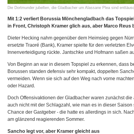
Die Dortmunder jubelten, die Gladbacher um Alassane Plea sind enttäus
Mit 1:2 verliert Borussia Mönchengladbach das Topspi
in Front, Christoph Kramer glich aus, aber Marco Reus b
Dieter Hecking nahm gegenüber dem Heimsieg gegen Nürnbe
ersetzte Traoré (Bank), Kramer spielte für den verletzten E
Innenverteidigung rückte. Jantschke und Hofmann saßen auf 
Von Beginn an war in diesem Topspiel zu erkennen, dass b
Borussen standen defensiv sehr kompakt, doppelten Sancho 
vermeiden. Wenn sie sich auf den Weg nach vorne machten,
oder Hazard.
Doch Offensivaktionen der Gladbacher waren zunächst die 
auch nicht mit der Schlagzahl, wie man es in dieser Saison 
Chance der Gastgeber - die hatte es allerdings in sich. Na
am glänzend reagierenden Sommer.
Sancho legt vor, aber Kramer gleicht aus