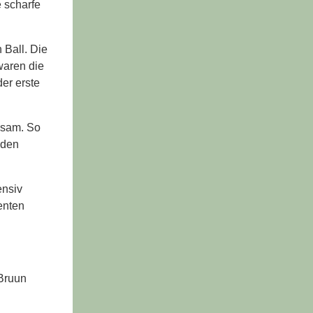
 scharfe
 Ball. Die
waren die
er erste
ksam. So
 den
ensiv
enten
 Bruun