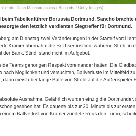
cht (Foto: Dean Mouhtaropoulos / Bongarts / Getty Images)
el beim Tabellenführer Borussia Dortmund. Sancho brachte
esorgte den letztlich verdienten Siegtreffer für Dortmund.
rg am Dienstag zwei Veränderungen in der Startelf vor: Her
lvedi. Kramer übernahm die Sechserposition, während Strobl in d
der Bank, Stindl stand nicht im Aufgebot.
eide Teams gehörigen Respekt voreinander hatten. Die Gladba
nach Möglichkeit und versuchten, Ballverluste im Mittelfeld zu
 dann meist über lange Bälle von Strobl auf die Außenspieler
absolute Ausnahme. Gefährlich wurden einzig die Dortmunder, a
schon gesehen hat. Es dauerte bis zur 20. Minute bis zur ersten
ch einem Ballverlust von Kramer zündete Reus den Turbo, scheit