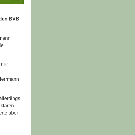
 den BVB
rmann
ie
cher
 Herrmann
llerdings
 klaren
erte aber