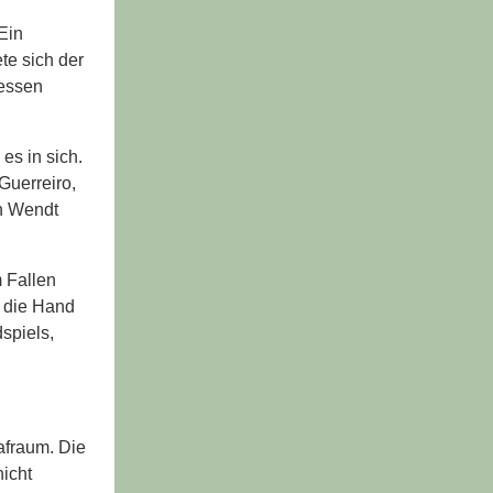
Ein
te sich der
Dessen
es in sich.
Guerreiro,
en Wendt
m Fallen
n die Hand
spiels,
afraum. Die
nicht