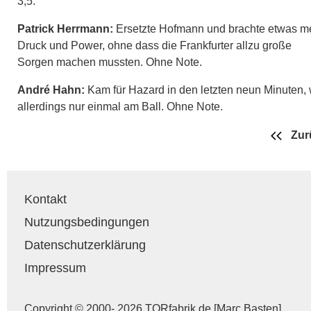
3,5.
Patrick Herrmann:
Ersetzte Hofmann und brachte etwas m
Druck und Power, ohne dass die Frankfurter allzu große
Sorgen machen mussten. Ohne Note.
André Hahn:
Kam für Hazard in den letzten neun Minuten,
allerdings nur einmal am Ball. Ohne Note.
Zur
Kontakt
Nutzungsbedingungen
Datenschutzerklärung
Impressum
Copyright © 2000- 2026 TORfabrik.de [Marc Basten]