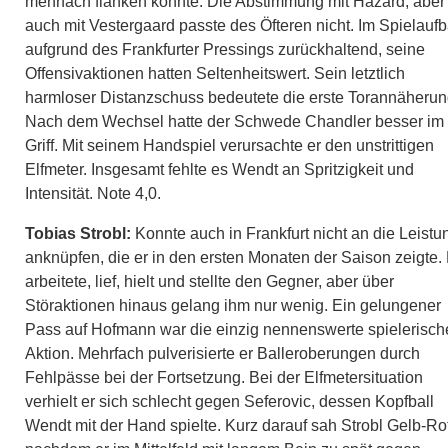
mehrfach flanken konnte. Die Abstimmung mit Hazard, aber
auch mit Vestergaard passte des Öfteren nicht. Im Spielauf
aufgrund des Frankfurter Pressings zurückhaltend, seine
Offensivaktionen hatten Seltenheitswert. Sein letztlich
harmloser Distanzschuss bedeutete die erste Torannäherun
Nach dem Wechsel hatte der Schwede Chandler besser im
Griff. Mit seinem Handspiel verursachte er den unstrittigen
Elfmeter. Insgesamt fehlte es Wendt an Spritzigkeit und
Intensität. Note 4,0.
Tobias Strobl:
Konnte auch in Frankfurt nicht an die Leistu
anknüpfen, die er in den ersten Monaten der Saison zeigte. 
arbeitete, lief, hielt und stellte den Gegner, aber über
Störaktionen hinaus gelang ihm nur wenig. Ein gelungener
Pass auf Hofmann war die einzig nennenswerte spielerisch
Aktion. Mehrfach pulverisierte er Balleroberungen durch
Fehlpässe bei der Fortsetzung. Bei der Elfmetersituation
verhielt er sich schlecht gegen Seferovic, dessen Kopfball
Wendt mit der Hand spielte. Kurz darauf sah Strobl Gelb-Rot