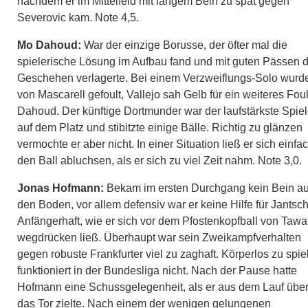
nachdem er im Mittelfeld mit langem Bein zu spät gegen
Severovic kam. Note 4,5.
Mo Dahoud:
War der einzige Borusse, der öfter mal die
spielerische Lösung im Aufbau fand und mit guten Pässen 
Geschehen verlagerte. Bei einem Verzweiflungs-Solo wurde
von Mascarell gefoult, Vallejo sah Gelb für ein weiteres Fou
Dahoud. Der künftige Dortmunder war der laufstärkste Spiel
auf dem Platz und stibitzte einige Bälle. Richtig zu glänzen
vermochte er aber nicht. In einer Situation ließ er sich einfa
den Ball abluchsen, als er sich zu viel Zeit nahm. Note 3,0.
Jonas Hofmann:
Bekam im ersten Durchgang kein Bein au
den Boden, vor allem defensiv war er keine Hilfe für Jantsc
Anfängerhaft, wie er sich vor dem Pfostenkopfball von Tawa
wegdrücken ließ. Überhaupt war sein Zweikampfverhalten
gegen robuste Frankfurter viel zu zaghaft. Körperlos zu spie
funktioniert in der Bundesliga nicht. Nach der Pause hatte
Hofmann eine Schussgelegenheit, als er aus dem Lauf übe
das Tor zielte. Nach einem der wenigen gelungenen