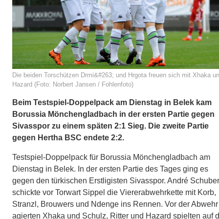
Die beiden Torschützen Drmi&#263; und Hrgota freuen sich mit Xhaka u
Hazard (Foto: Norbert Jansen / Fohlenfoto)
Beim Testspiel-Doppelpack am Dienstag in Belek kam
Borussia Mönchengladbach in der ersten Partie gegen
Sivasspor zu einem späten 2:1 Sieg. Die zweite Partie
gegen Hertha BSC endete 2:2.
Testspiel-Doppelpack für Borussia Mönchengladbach am
Dienstag in Belek. In der ersten Partie des Tages ging es
gegen den türkischen Erstligisten Sivasspor. André Schuber
schickte vor Torwart Sippel die Viererabwehrkette mit Korb,
Stranzl, Brouwers und Ndenge ins Rennen. Vor der Abwehr
agierten Xhaka und Schulz, Ritter und Hazard spielten auf 