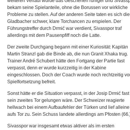
weiteren Verlauf wurde das Geschehen ruhiger und Sivass
bekam seine Spielanteile, ohne die Borussen vor wirkliche
Probleme zu stellen. Auf der anderen Seite taten es sich die
Gladbacher schwer, klare Torchancen zu erspielen. Der
Führungstreffer durch Drmić war verdient, Sivasspor traf
allerdings mit dem Pausenpfiff noch die Latte.
Der zweite Durchgang begann mit einer Kuriosität: Kapitän
Martin Stranzl gab die Binde ab, die nun Granit Xhaka trug.
Trainer André Schubert hätte den Fortgang der Partie fast
verpasst, denn er wurde kurzzeitig in der Kabine
eingeschlossen. Doch der Coach wurde noch rechtzeitig vo
Spielfortsetzung befreit.
Sonst hätte er die Situation verpasst, in der Josip Drmić fast
sein zweites Tor gelungen wäre. Der Schweizer reagierte
hellwach bei einem Aufbaufehler der Türken und lief alleine
aufs Tor zu. Sein Schuss landete allerdings am Pfosten (66.)
Sivasspor war insgesamt etwas aktiver als im ersten