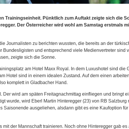
en Trainingseinheit. Pünktlich zum Auftakt zeigte sich die 
teregger. Der Österreicher wird wohl am Samstag erstmals m
die Journalisten zu berichten wussten, die bereits an der türkis
ür Bundesligisten und entsprechend viele Medienvertreter sind v
ssen, zeigte sich die Sonne.
iningsplatz am Hotel Maxx Royal. In dem Luxushotel sind die 
 am Hotel sind in einem idealen Zustand. Auf dem einen arbeiten 
also komplett in Gladbacher Hand.
l. Der wird am späten Freitagnachmittag einfliegen und bringt e
tigt wurde, wird Eberl Martin Hinteregger (23) von RB Salzburg 
 Saisonende ausgeliehen, alsdann gibt es eine Kaufoption für
 mit der Mannschaft trainieren. Noch ohne Hinteregger gab es