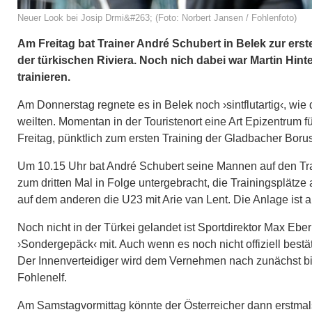
Neuer Look bei Josip Drmi&#263; (Foto: Norbert Jansen / Fohlenfoto)
Am Freitag bat Trainer André Schubert in Belek zur erst
der türkischen Riviera. Noch nich dabei war Martin Hin
trainieren.
Am Donnerstag regnete es in Belek noch ›sintflutartig‹, wie 
weilten. Momentan in der Touristenort eine Art Epizentrum f
Freitag, pünktlich zum ersten Training der Gladbacher Boru
Um 10.15 Uhr bat André Schubert seine Mannen auf den Tra
zum dritten Mal in Folge untergebracht, die Trainingsplätze
auf dem anderen die U23 mit Arie van Lent. Die Anlage ist 
Noch nicht in der Türkei gelandet ist Sportdirektor Max Eber
›Sondergepäck‹ mit. Auch wenn es noch nicht offiziell bestä
Der Innenverteidiger wird dem Vernehmen nach zunächst bis
Fohlenelf.
Am Samstagvormittag könnte der Österreicher dann erstmals