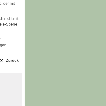
, der mit
h nicht mit
ele-Sperre
r
rgan
Zurück