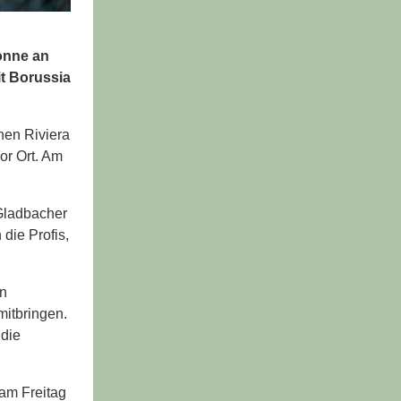
Sonne an
it Borussia
chen Riviera
or Ort. Am
Gladbacher
die Profis,
in
mitbringen.
 die
 am Freitag