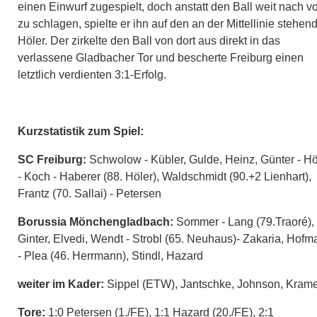
einen Einwurf zugespielt, doch anstatt den Ball weit nach v
zu schlagen, spielte er ihn auf den an der Mittellinie stehen
Höler. Der zirkelte den Ball von dort aus direkt in das
verlassene Gladbacher Tor und bescherte Freiburg einen
letztlich verdienten 3:1-Erfolg.
Kurzstatistik zum Spiel:
SC Freiburg:
Schwolow - Kübler, Gulde, Heinz, Günter - Hö
- Koch - Haberer (88. Höler), Waldschmidt (90.+2 Lienhart),
Frantz (70. Sallai) - Petersen
Borussia Mönchengladbach:
Sommer - Lang (79.Traoré),
Ginter, Elvedi, Wendt - Strobl (65. Neuhaus)- Zakaria, Hof
- Plea (46. Herrmann), Stindl, Hazard
weiter im Kader:
Sippel (ETW), Jantschke, Johnson, Kram
Tore:
1:0 Petersen (1./FE), 1:1 Hazard (20./FE), 2:1