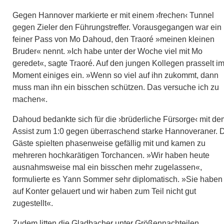
Gegen Hannover markierte er mit einem ›frechen‹ Tunnel
gegen Zieler den Führungstreffer. Vorausgegangen war ein
feiner Pass von Mo Dahoud, den Traoré »meinen kleinen
Bruder« nennt. »Ich habe unter der Woche viel mit Mo
geredet«, sagte Traoré. Auf den jungen Kollegen prasselt i
Moment einiges ein. »Wenn so viel auf ihn zukommt, dann
muss man ihn ein bisschen schützen. Das versuche ich zu
machen«.
Dahoud bedankte sich für die ›brüderliche Fürsorge‹ mit de
Assist zum 1:0 gegen überraschend starke Hannoveraner. 
Gäste spielten phasenweise gefällig mit und kamen zu
mehreren hochkarätigen Torchancen. »Wir haben heute
ausnahmsweise mal ein bisschen mehr zugelassen«,
formulierte es Yann Sommer sehr diplomatisch. »Sie haben
auf Konter gelauert und wir haben zum Teil nicht gut
zugestellt«.
Zudem litten die Gladbacher unter Größennachteilen.