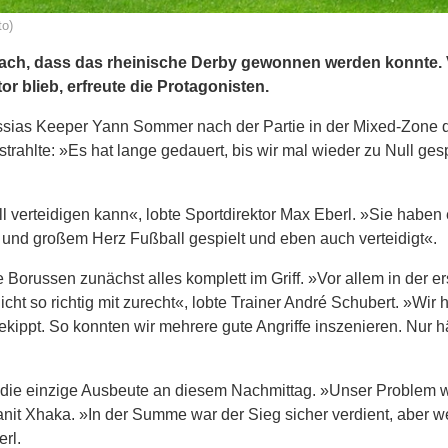
to)
ach, dass das rheinische Derby gewonnen werden konnte. 
 blieb, erfreute die Protagonisten.
russias Keeper Yann Sommer nach der Partie in der Mixed-Zone 
rahlte: »Es hat lange gedauert, bis wir mal wieder zu Null ges
 verteidigen kann«, lobte Sportdirektor Max Eberl. »Sie haben 
 und großem Herz Fußball gespielt und eben auch verteidigt«.
Borussen zunächst alles komplett im Griff. »Vor allem in der er
cht so richtig mit zurecht«, lobte Trainer André Schubert. »Wir
ekippt. So konnten wir mehrere gute Angriffe inszenieren. Nur h
d die einzige Ausbeute an diesem Nachmittag. »Unser Problem w
nit Xhaka. »In der Summe war der Sieg sicher verdient, aber w
rl.