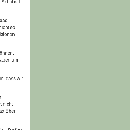
é Schubert
 das
nicht so
Aktionen
wöhnen,
 haben um
in, dass wir
s
 nicht
ax Eberl.
Zurück