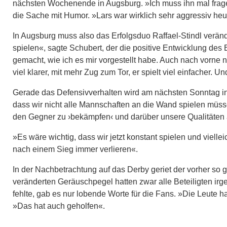
nächsten Wochenende in Augsburg. »Ich muss ihn mal frag
die Sache mit Humor. »Lars war wirklich sehr aggressiv heu
In Augsburg muss also das Erfolgsduo Raffael-Stindl verän
spielen«, sagte Schubert, der die positive Entwicklung des 
gemacht, wie ich es mir vorgestellt habe. Auch nach vorne nic
viel klarer, mit mehr Zug zum Tor, er spielt viel einfacher. U
Gerade das Defensivverhalten wird am nächsten Sonntag 
dass wir nicht alle Mannschaften an die Wand spielen müss
den Gegner zu ›bekämpfen‹ und darüber unsere Qualitäten a
»Es wäre wichtig, dass wir jetzt konstant spielen und viellei
nach einem Sieg immer verlieren«.
In der Nachbetrachtung auf das Derby geriet der vorher so 
veränderten Geräuschpegel hatten zwar alle Beteiligten 
fehlte, gab es nur lobende Worte für die Fans. »Die Leute h
»Das hat auch geholfen«.