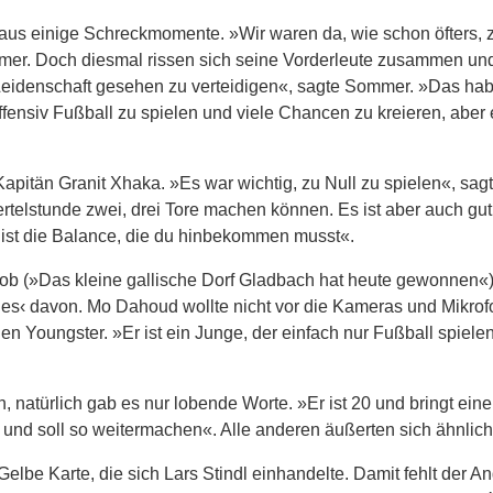
aus einige Schreckmomente. »Wir waren da, wie schon öfters, 
mer. Doch diesmal rissen sich seine Vorderleute zusammen un
 Leidenschaft gesehen zu verteidigen«, sagte Sommer. »Das hab
offensiv Fußball zu spielen und viele Chancen zu kreieren, aber
Kapitän Granit Xhaka. »Es war wichtig, zu Null zu spielen«, sag
iertelstunde zwei, drei Tore machen können. Es ist aber auch gu
s ist die Balance, die du hinbekommen musst«.
b (»Das kleine gallische Dorf Gladbach hat heute gewonnen«)
ages‹ davon. Mo Dahoud wollte nicht vor die Kameras und Mikrof
en Youngster. »Er ist ein Junge, der einfach nur Fußball spielen
natürlich gab es nur lobende Worte. »Er ist 20 und bringt eine
s und soll so weitermachen«. Alle anderen äußerten sich ähnlich
lbe Karte, die sich Lars Stindl einhandelte. Damit fehlt der An