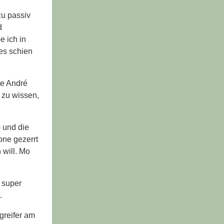
zu passiv
d
e ich in
 es schien
te André
t zu wissen,
 und die
one gezerrt
 will. Mo
 super
.
greifer am