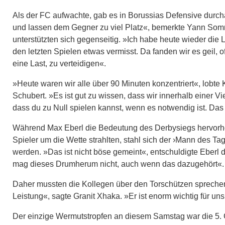
Als der FC aufwachte, gab es in Borussias Defensive durch
und lassen dem Gegner zu viel Platz«, bemerkte Yann Som
unterstützten sich gegenseitig. »Ich habe heute wieder die
den letzten Spielen etwas vermisst. Da fanden wir es geil, 
eine Last, zu verteidigen«.
»Heute waren wir alle über 90 Minuten konzentriert«, lobte 
Schubert. »Es ist gut zu wissen, dass wir innerhalb einer V
dass du zu Null spielen kannst, wenn es notwendig ist. Da
Während Max Eberl die Bedeutung des Derbysiegs hervorho
Spieler um die Wette strahlten, stahl sich der ›Mann des T
werden. »Das ist nicht böse gemeint«, entschuldigte Eberl d
mag dieses Drumherum nicht, auch wenn das dazugehört«.
Daher mussten die Kollegen über den Torschützen sprechen, 
Leistung«, sagte Granit Xhaka. »Er ist enorm wichtig für un
Der einzige Wermutstropfen an diesem Samstag war die 5. Ge