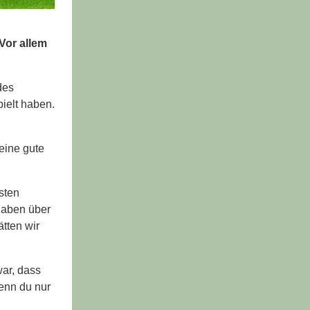
Vor allem
des
pielt haben.
eine gute
sten
 haben über
ätten wir
ar, dass
enn du nur