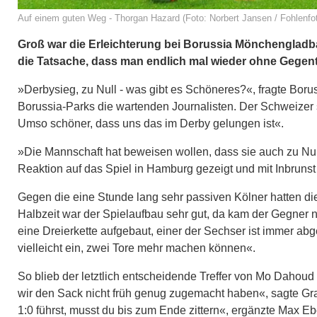
Auf einem guten Weg - Thorgan Hazard (Foto: Norbert Jansen / Fohlenfo
Groß war die Erleichterung bei Borussia Mönchengladb
die Tatsache, dass man endlich mal wieder ohne Gegentor
»Derbysieg, zu Null - was gibt es Schöneres?«, fragte Bo
Borussia-Parks die wartenden Journalisten. Der Schweizer st
Umso schöner, dass uns das im Derby gelungen ist«.
»Die Mannschaft hat beweisen wollen, dass sie auch zu Null
Reaktion auf das Spiel in Hamburg gezeigt und mit Inbrunst
Gegen die eine Stunde lang sehr passiven Kölner hatten die 
Halbzeit war der Spielaufbau sehr gut, da kam der Gegner ni
eine Dreierkette aufgebaut, einer der Sechser ist immer abg
vielleicht ein, zwei Tore mehr machen können«.
So blieb der letztlich entscheidende Treffer von Mo Dahou
wir den Sack nicht früh genug zugemacht haben«, sagte Gra
1:0 führst, musst du bis zum Ende zittern«, ergänzte Max Ebe