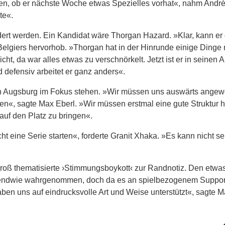
en, ob er nächste Woche etwas Spezielles vorhat«, nahm Andr
te«.
dert werden. Ein Kandidat wäre Thorgan Hazard. »Klar, kann er
Belgiers hervorhob. »Thorgan hat in der Hinrunde einige Dinge 
ht, da war alles etwas zu verschnörkelt. Jetzt ist er in seinen 
nd defensiv arbeitet er ganz anders«.
in Augsburg im Fokus stehen. »Wir müssen uns auswärts ange
en«, sagte Max Eberl. »Wir müssen erstmal eine gute Struktur
uf den Platz zu bringen«.
cht eine Serie starten«, forderte Granit Xhaka. »Es kann nicht se
groß thematisierte ›Stimmungsboykott‹ zur Randnotiz. Den etwa
irgendwie wahrgenommen, doch da es an spielbezogenem Support
aben uns auf eindrucksvolle Art und Weise unterstützt«, sagte M