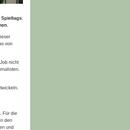
Spieltags.
men.
ieser
as von
Job nicht
rnalisten.
twickeln.
. Für die
in den
sen und