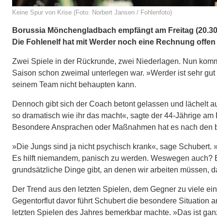
Keine Spur von Krise (Foto: Norbert Jansen / Fohlenfoto)
Borussia Mönchengladbach empfängt am Freitag (20.30 
Die Fohlenelf hat mit Werder noch eine Rechnung offen
Zwei Spiele in der Rückrunde, zwei Niederlagen. Nun komm
Saison schon zweimal unterlegen war. »Werder ist sehr gu
seinem Team nicht behaupten kann.
Dennoch gibt sich der Coach betont gelassen und lächelt 
so dramatisch wie ihr das macht«, sagte der 44-Jährige am
Besondere Ansprachen oder Maßnahmen hat es nach den bei
»Die Jungs sind ja nicht psychisch krank«, sage Schubert. 
Es hilft niemandem, panisch zu werden. Weswegen auch? Es 
grundsätzliche Dinge gibt, an denen wir arbeiten müssen, da
Der Trend aus den letzten Spielen, dem Gegner zu viele ein
Gegentorflut davor führt Schubert die besondere Situation a
letzten Spielen des Jahres bemerkbar machte. »Das ist ga