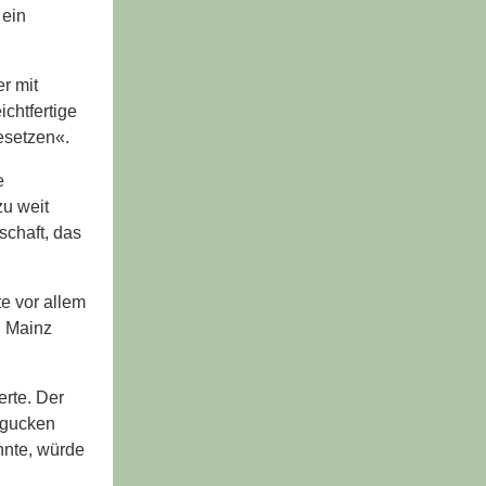
 ein
r mit
chtfertige
esetzen«.
e
zu weit
schaft, das
te vor allem
n Mainz
erte. Der
r gucken
nnte, würde