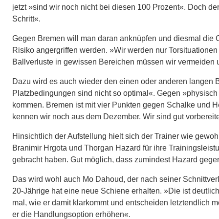
jetzt »sind wir noch nicht bei diesen 100 Prozent«. Doch d
Schritt«.
Gegen Bremen will man daran anknüpfen und diesmal die Cha
Risiko angergriffen werden. »Wir werden nur Torsituationen
Ballverluste in gewissen Bereichen müssen wir vermeiden
Dazu wird es auch wieder den einen oder anderen langen Bal
Platzbedingungen sind nicht so optimal«. Gegen »physisch
kommen. Bremen ist mit vier Punkten gegen Schalke und He
kennen wir noch aus dem Dezember. Wir sind gut vorbereitet«
Hinsichtlich der Aufstellung hielt sich der Trainer wie gew
Branimir Hrgota und Thorgan Hazard für ihre Trainingslei
gebracht haben. Gut möglich, dass zumindest Hazard gegen
Das wird wohl auch Mo Dahoud, der nach seiner Schnittverl
20-Jährige hat eine neue Schiene erhalten. »Die ist deutli
mal, wie er damit klarkommt und entscheiden letztendlich 
er die Handlungsoption erhöhen«.