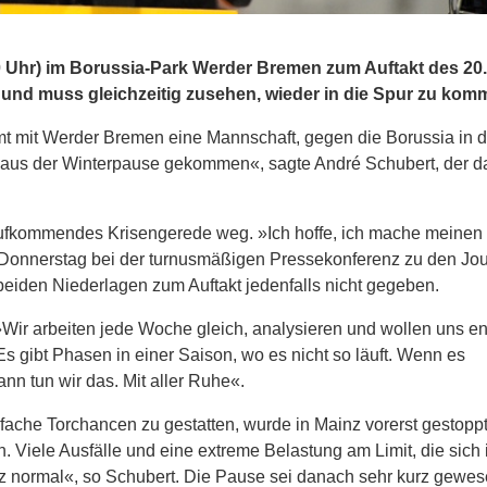
Uhr) im Borussia-Park Werder Bremen zum Auftakt des 20. 
 und muss gleichzeitig zusehen, wieder in die Spur zu kom
t mit Werder Bremen eine Mannschaft, gegen die Borussia in d
t aus der Winterpause gekommen«, sagte André Schubert, der d
aufkommendes Krisengerede weg. »Ich hoffe, ich mache meinen 
 Donnerstag bei der turnusmäßigen Pressekonferenz zu den Jou
den Niederlagen zum Auftakt jedenfalls nicht gegeben.
»Wir arbeiten jede Woche gleich, analysieren und wollen uns en
gibt Phasen in einer Saison, wo es nicht so läuft. Wenn es
nn tun wir das. Mit aller Ruhe«.
fache Torchancen zu gestatten, wurde in Mainz vorerst gestoppt
n. Viele Ausfälle und eine extreme Belastung am Limit, die sich 
nz normal«, so Schubert. Die Pause sei danach sehr kurz gewe