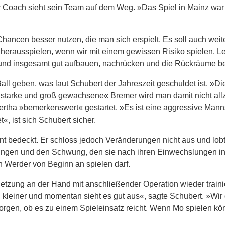
er Coach sieht sein Team auf dem Weg. »Das Spiel in Mainz war
ncen besser nutzen, die man sich erspielt. Es soll auch weite
 herausspielen, wenn wir mit einem gewissen Risiko spielen. Lei
 und insgesamt gut aufbauen, nachrücken und die Rückräume b
l geben, was laut Schubert der Jahreszeit geschuldet ist. »Di
 starke und groß gewachsene« Bremer wird man damit nicht all
rtha »bemerkenswert« gestartet. »Es ist eine aggressive Mann
, ist sich Schubert sicher.
ohnt bedeckt. Er schloss jedoch Veränderungen nicht aus und lob
stungen und den Schwung, den sie nach ihren Einwechslungen i
 Werder von Beginn an spielen darf.
etzung an der Hand mit anschließender Operation wieder traini
ch kleiner und momentan sieht es gut aus«, sagte Schubert. »Wi
morgen, ob es zu einem Spieleinsatz reicht. Wenn Mo spielen kö