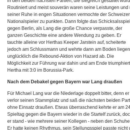
in den beiden nächsten Partien, die siegreich gestaltet wur
Routiniert und meist souverän waren seine Leistungen und 
seiner Ruhe in engen Situationen vermochte der Schweizer
Nationalspieler zu punkten. Dann folgte das Schicksalsspie
gegen Berlin, als Lang die große Chance verpasste, der
ganzen Geschichte eine andere Wendung zu geben. Er
tauchte alleine vor Herthas Keeper Jarstein auf, scheiterte
jedoch am Schlussmann und wehrte dann am Boden liege
unglücklich die Rebound-Aktion von Hazard ab. Die
Möglichkeit zur Führung war dahin und am Ende triumphier
Hertha mit 3:0 im Borussia-Park.
Nach dem Debakel gegen Bayern war Lang draußen
Für Michael Lang war die NIederlage doppelt bitter, denn er
verlor seinen Stammplatz und saß die nächsten beiden Part
ohne Einsatz draußen. Etwas überraschend kehrte er am 24
Spieltag gegen die Bayern wieder in die Startelf zurück, do
er stand - wie mehrere seiner Kollegen - neben den Schuhe
Er hatte keinen Rhythmus, sein Stellungsspiel passte nicht