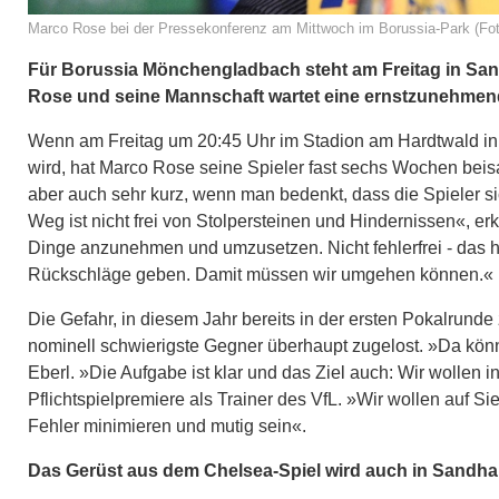
Marco Rose bei der Pressekonferenz am Mittwoch im Borussia-Park (Fot
Für Borussia Mönchengladbach steht am Freitag in Sand
Rose und seine Mannschaft wartet eine ernstzunehmend
Wenn am Freitag um 20:45 Uhr im Stadion am Hardtwald in
wird, hat Marco Rose seine Spieler fast sechs Wochen beisa
aber auch sehr kurz, wenn man bedenkt, dass die Spieler
Weg ist nicht frei von Stolpersteinen und Hindernissen«, erk
Dinge anzunehmen und umzusetzen. Nicht fehlerfrei - das h
Rückschläge geben. Damit müssen wir umgehen können.«
Die Gefahr, in diesem Jahr bereits in der ersten Pokalrund
nominell schwierigste Gegner überhaupt zugelost. »Da können
Eberl. »Die Aufgabe ist klar und das Ziel auch: Wir wolle
Pflichtspielpremiere als Trainer des VfL. »Wir wollen auf S
Fehler minimieren und mutig sein«.
Das Gerüst aus dem Chelsea-Spiel wird auch in Sandha