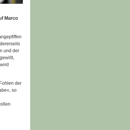
uf Marco
ngepfiffen
dererseits
n und der
ewillt,
 wird
 Fohlen der
abe«, so
wollen