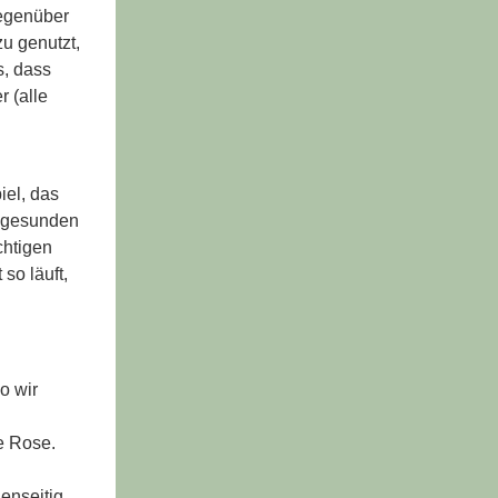
gegenüber
u genutzt,
s, dass
r (alle
iel, das
n gesunden
chtigen
so läuft,
o wir
e Rose.
enseitig