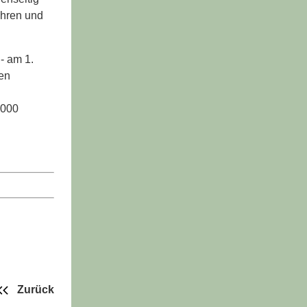
ehren und
- am 1.
gen
.000
Zurück