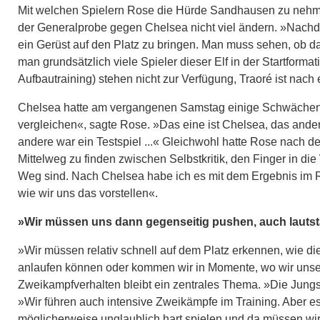
Mit welchen Spielern Rose die Hürde Sandhausen zu nehmen 
der Generalprobe gegen Chelsea nicht viel ändern. »Nachde
ein Gerüst auf den Platz zu bringen. Man muss sehen, ob dan
man grundsätzlich viele Spieler dieser Elf in der Startforma
Aufbautraining) stehen nicht zur Verfügung, Traoré ist nac
Chelsea hatte am vergangenen Samstag einige Schwächen d
vergleichen«, sagte Rose. »Das eine ist Chelsea, das andere
andere war ein Testspiel ...« Gleichwohl hatte Rose nach 
Mittelweg zu finden zwischen Selbstkritik, den Finger in d
Weg sind. Nach Chelsea habe ich es mit dem Ergebnis im Rü
wie wir uns das vorstellen«.
»Wir müssen uns dann gegenseitig pushen, auch lautst
»Wir müssen relativ schnell auf dem Platz erkennen, wie d
anlaufen können oder kommen wir in Momente, wo wir unser
Zweikampfverhalten bleibt ein zentrales Thema. »Die Jungs 
»Wir führen auch intensive Zweikämpfe im Training. Aber 
möglicherweise unglaublich hart spielen und da müssen wir