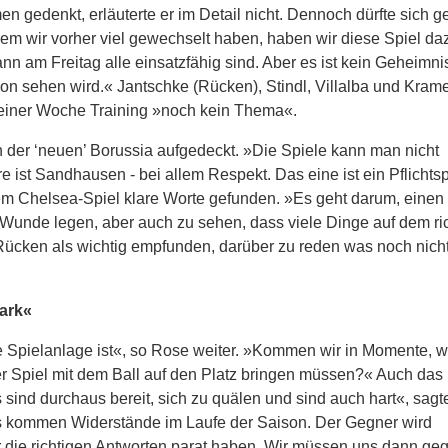
gedenkt, erläuterte er im Detail nicht. Dennoch dürfte sich 
m wir vorher viel gewechselt haben, haben wir diese Spiel daz
n am Freitag alle einsatzfähig sind. Aber es ist kein Geheimni
tion sehen wird.« Jantschke (Rücken), Stindl, Villalba und Krame
h einer Woche Training »noch kein Thema«.
er ‘neuen’ Borussia aufgedeckt. »Die Spiele kann man nicht
 ist Sandhausen - bei allem Respekt. Das eine ist ein Pflichtsp
dem Chelsea-Spiel klare Worte gefunden. »Es geht darum, eine
ie Wunde legen, aber auch zu sehen, dass viele Dinge auf dem ri
cken als wichtig empfunden, darüber zu reden was noch nicht 
ark«
ie Spielanlage ist«, so Rose weiter. »Kommen wir in Momente, w
 Spiel mit dem Ball auf den Platz bringen müssen?« Auch das
sind durchaus bereit, sich zu quälen und sind auch hart«, sagt
es kommen Widerstände im Laufe der Saison. Der Gegner wird
 die richtigen Antworten parat haben. Wir müssen uns dann geg