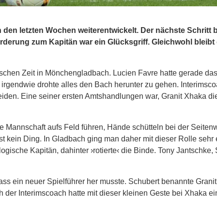
den letzten Wochen weiterentwickelt. Der nächste Schritt 
rderung zum Kapitän war ein Glücksgriff. Gleichwohl bleibt 
ktischen Zeit in Mönchengladbach. Lucien Favre hatte gerade d
d irgendwie drohte alles den Bach herunter zu gehen. Interimsc
eiden. Eine seiner ersten Amtshandlungen war, Granit Xhaka di
Die Mannschaft aufs Feld führen, Hände schütteln bei der Seiten
 ist kein Ding. In Gladbach ging man daher mit dieser Rolle sehr
ogische Kapitän, dahinter ›rotierte‹ die Binde. Tony Jantschke, 
ass ein neuer Spielführer her musste. Schubert benannte Grani
der Interimscoach hatte mit dieser kleinen Geste bei Xhaka ei