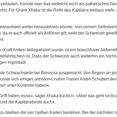
 verlauten. Konnte man das vielleicht noch als pathetisches Ge
t. Für Granit Xhaka ist die Rolle des Kapitäns weitaus mehr, a
ewusstsein weiter herauskitzeln könnte. Von seinem Selbstver
da er auch offiziell als Anführer gilt, wirkt der Schweizer gereif
rt.
›Kraft Amtes‹ teillegalisiert wurde, ist ein brauchbarer Nebenef
eifahrtschein ist. Dass der Schweizer auch weiterhin ein höchs
gen Ingolstadt.
nde Schwachstelle bei Borussia ausgemacht. Von Beginn an pro
r musste sich einiges anhören«, nahm Trainer André Schubert de
ser unter Kontrolle haben«.
iff haben muss«, sagte Xhaka kürzlich. »Aber das geht nicht 
i und die Kapitänsbinde auch«.
u bleiben die vier Gelben Karten bestehen. Bei der nächsten