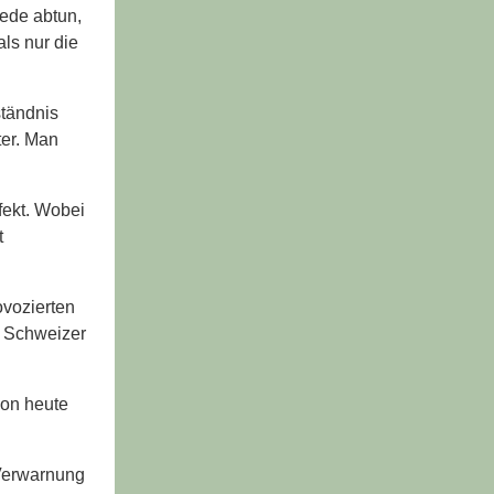
rede abtun,
ls nur die
ständnis
ter. Man
fekt. Wobei
t
vozierten
n Schweizer
von heute
 Verwarnung