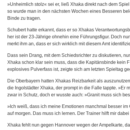
»Unheimlich stolz« sei er, ließ Xhaka direkt nach dem Spiel
so wurde man in den nächsten Wochen eines Besseren belehr
Binde zu tragen.
Schubert hatte erkannt, dass er so Xhakas Verantwortungsb
her ist der 23-Jährige ohnehin eine Führungsfigur. Doch nun, 
merkt ihm an, dass er sich wirklich mit diesem Amt identifizie
Dass sein Drang, mit dem Schiedsrichter zu diskutieren, nun 
Xhaka schon klar sein muss, dass die Kapitänsbinde kein Fr
explosives Pulverfass ist, zeigte sich am letzten Spieltag ge
Die Oberbayern hatten Xhakas Reizbarkeit als auszunutze
die Ingolstädter Xhaka, der prompt in die Falle tappte. »E
zwar in Schutz, doch er wusste auch: »Granit muss sich bes
»Ich weiß, dass ich meine Emotionen manchmal besser im Gr
auf morgen. Das muss ich lernen. Der Trainer hilft mir dabe
Xhaka fehlt nun gegen Hannover wegen der Ampelkarte, daz