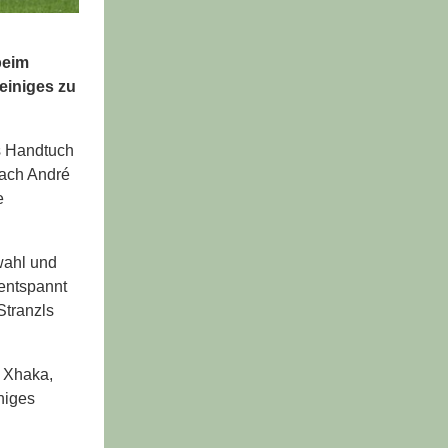
beim
einiges zu
as Handtuch
oach André
e
wahl und
 entspannt
Stranzls
t Xhaka,
niges