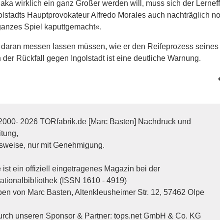
ka wirklich ein ganz Großer werden will, muss sich der Lerneff
golstadts Hauptprovokateur Alfredo Morales auch nachträglich n
n ganzes Spiel kaputtgemacht«.
ich daran messen lassen müssen, wie er den Reifeprozess seines
 der Rückfall gegen Ingolstadt ist eine deutliche Warnung.
2000- 2026 TORfabrik.de [Marc Basten] Nachdruck und
itung,
sweise, nur mit Genehmigung.
ist ein offiziell eingetragenes Magazin bei der
tionalbibliothek (ISSN 1610 - 4919)
n von Marc Basten, Altenkleusheimer Str. 12, 57462 Olpe
durch unseren Sponsor & Partner:
tops.net GmbH & Co. KG