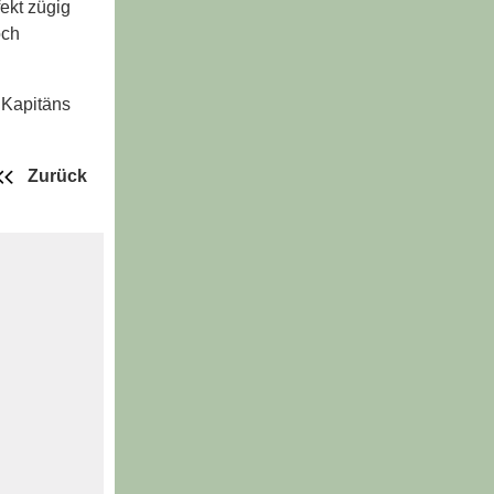
ekt zügig
och
 Kapitäns
Zurück