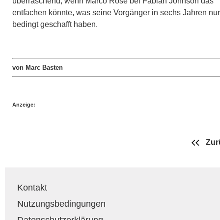
überraschend, wenn Marco Rose bei Fabian Johnson das
entfachen könnte, was seine Vorgänger in sechs Jahren nur
bedingt geschafft haben.
von Marc Basten
Anzeige:
Zur
Kontakt
Nutzungsbedingungen
Datenschutzerklärung