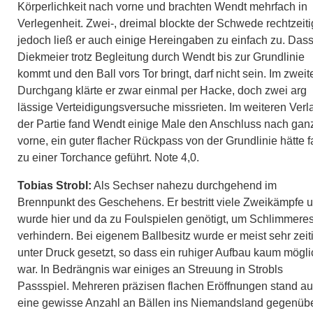
Körperlichkeit nach vorne und brachten Wendt mehrfach in
Verlegenheit. Zwei-, dreimal blockte der Schwede rechtzeiti
jedoch ließ er auch einige Hereingaben zu einfach zu. Das
Diekmeier trotz Begleitung durch Wendt bis zur Grundlinie
kommt und den Ball vors Tor bringt, darf nicht sein. Im zweit
Durchgang klärte er zwar einmal per Hacke, doch zwei arg
lässige Verteidigungsversuche missrieten. Im weiteren Verl
der Partie fand Wendt einige Male den Anschluss nach gan
vorne, ein guter flacher Rückpass von der Grundlinie hätte f
zu einer Torchance geführt. Note 4,0.
Tobias Strobl:
Als Sechser nahezu durchgehend im
Brennpunkt des Geschehens. Er bestritt viele Zweikämpfe 
wurde hier und da zu Foulspielen genötigt, um Schlimmere
verhindern. Bei eigenem Ballbesitz wurde er meist sehr zeit
unter Druck gesetzt, so dass ein ruhiger Aufbau kaum mögli
war. In Bedrängnis war einiges an Streuung in Strobls
Passspiel. Mehreren präzisen flachen Eröffnungen stand a
eine gewisse Anzahl an Bällen ins Niemandsland gegenübe