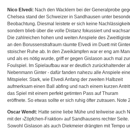
Nico Elvedi:
Nach den Wacklern bei der Generalprobe geg
Chelsea stand der Schweizer in Sandhausen unter besonde
Beobachtung. Diesmal leistete er sich keine Nachlässigkeit
sondern blieb über die volle Distanz fokussiert und wachsa
Die zahlreichen hohen und weiten Anspiele des Zweitligist
an den Borussenstrafraum räumte Elvedi im Duett mit Ginter
stoischer Ruhe ab. In den Zweikämpfen war er eng am Man
und als es nötig wurde, griff er gegen Gislason auch mal z
Foulspiel. Im Spielaufbau war er deutlich zurückhaltender a
Nebenmann Ginter - dafür fanden nahezu alle Anspiele ein
Mitspieler. Stark, wie Elvedi Anfang der zweiten Halbzeit
aufmerksam einen Ball abfing und nach einem kurzen Antrit
das Spiel mit einem perfekt getimten Pass auf Thuram
eröffnete. So etwas sollte er sich ruhig öfter zutrauen. Note 2
Oscar Wendt:
Hatte seine liebe Mühe und teilweise auch N
mit der ›Zöpfchen-Fraktion‹ auf Sandhausens rechter Seite.
Sowohl Gislason als auch Diekmeier drängten mit Tempo u