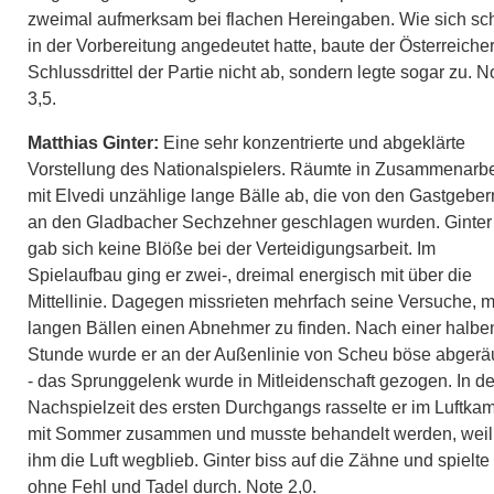
zweimal aufmerksam bei flachen Hereingaben. Wie sich sc
in der Vorbereitung angedeutet hatte, baute der Österreiche
Schlussdrittel der Partie nicht ab, sondern legte sogar zu. N
3,5.
Matthias Ginter:
Eine sehr konzentrierte und abgeklärte
Vorstellung des Nationalspielers. Räumte in Zusammenarbe
mit Elvedi unzählige lange Bälle ab, die von den Gastgeber
an den Gladbacher Sechzehner geschlagen wurden. Ginter
gab sich keine Blöße bei der Verteidigungsarbeit. Im
Spielaufbau ging er zwei-, dreimal energisch mit über die
Mittellinie. Dagegen missrieten mehrfach seine Versuche, m
langen Bällen einen Abnehmer zu finden. Nach einer halbe
Stunde wurde er an der Außenlinie von Scheu böse abgerä
- das Sprunggelenk wurde in Mitleidenschaft gezogen. In de
Nachspielzeit des ersten Durchgangs rasselte er im Luftka
mit Sommer zusammen und musste behandelt werden, weil
ihm die Luft wegblieb. Ginter biss auf die Zähne und spielte
ohne Fehl und Tadel durch. Note 2,0.