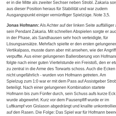
er in die Mitte als zweiter Sechser neben Strobl. Zakaria sor
aus dieser Position heraus für Stabilität und war zudem
Ausgangspunkt einiger vernünftiger Spielzüge. Note 3,5.
Jonas Hofmann:
Als Achter auf der linken Seite auffälliger 
sein Pendant Zakaria. Mit schnellen Abspielen sorgte er au
in der Phase, als Sandhausen sehr hoch verteidigte, für
Lösungsansätze. Mehrfach spielte er den ersten gelungene
Vertikalpass, musste dann aber mit ansehen, wie der Angriff
verpuffte. Aus einer gelungenen Balleroberung von Hofman
folgte nach einer guten Viertelstunde ein Freistoß, den er e
zu zentral in die Arme des Torwarts schoss. Auch die Ecken 
nicht ungefährlich - wurden von Hofmann getreten. Am
Spielzug zum 1:0 war er mit dem Pass auf Assistgeber Strob
beteiligt. Nach einer gelungenen Kombination startete
Hofmann bis zum Fünfer durch, sein Schuss aufs kurze Eck
wurde abgewehrt. Kurz vor dem Pausenpfiff wurde er im
Luftkampf von Gislason abgedrängt und knallte unkontrollier
auf den Rasen. Die Folge: Das Spiel war für Hofmann been