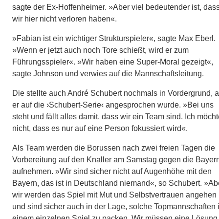
sagte der Ex-Hoffenheimer. »Aber viel bedeutender ist, das
wir hier nicht verloren haben«.
»Fabian ist ein wichtiger Strukturspieler«, sagte Max Eberl.
»Wenn er jetzt auch noch Tore schießt, wird er zum
Führungsspieler«. »Wir haben eine Super-Moral gezeigt«,
sagte Johnson und verwies auf die Mannschaftsleitung.
Die stellte auch André Schubert nochmals in Vordergrund, a
er auf die ›Schubert-Serie‹ angesprochen wurde. »Bei uns
steht und fällt alles damit, dass wir ein Team sind. Ich möch
nicht, dass es nur auf eine Person fokussiert wird«.
Als Team werden die Borussen nach zwei freien Tagen die
Vorbereitung auf den Knaller am Samstag gegen die Bayer
aufnehmen. »Wir sind sicher nicht auf Augenhöhe mit den
Bayern, das ist in Deutschland niemand«, so Schubert. »Ab
wir werden das Spiel mit Mut und Selbstvertrauen angehen
und sind sicher auch in der Lage, solche Topmannschaften 
einem einzelnen Spiel zu packen. Wir müssen eine Lösung