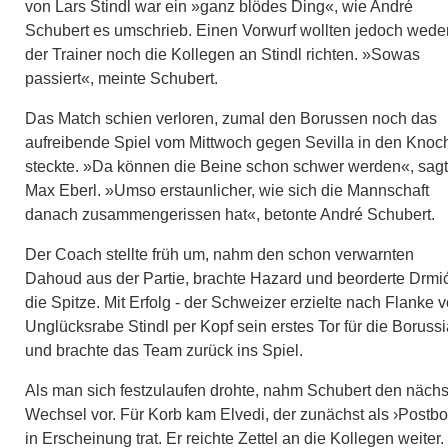
von Lars Stindl war ein »ganz blödes Ding«, wie André
Schubert es umschrieb. Einen Vorwurf wollten jedoch wede
der Trainer noch die Kollegen an Stindl richten. »Sowas
passiert«, meinte Schubert.
Das Match schien verloren, zumal den Borussen noch das
aufreibende Spiel vom Mittwoch gegen Sevilla in den Knoc
steckte. »Da können die Beine schon schwer werden«, sag
Max Eberl. »Umso erstaunlicher, wie sich die Mannschaft
danach zusammengerissen hat«, betonte André Schubert.
Der Coach stellte früh um, nahm den schon verwarnten
Dahoud aus der Partie, brachte Hazard und beorderte Drmić
die Spitze. Mit Erfolg - der Schweizer erzielte nach Flanke 
Unglücksrabe Stindl per Kopf sein erstes Tor für die Borussi
und brachte das Team zurück ins Spiel.
Als man sich festzulaufen drohte, nahm Schubert den näch
Wechsel vor. Für Korb kam Elvedi, der zunächst als ›Postbo
in Erscheinung trat. Er reichte Zettel an die Kollegen weiter.