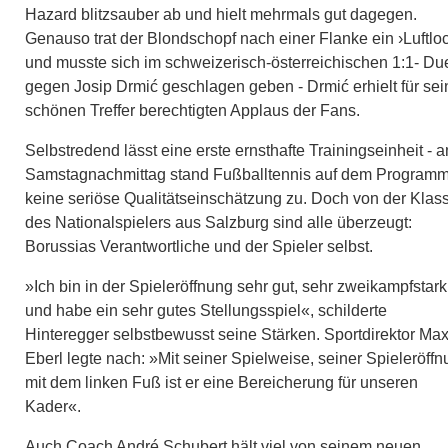
Hazard blitzsauber ab und hielt mehrmals gut dagegen.
Genauso trat der Blondschopf nach einer Flanke ein ›Luftlo
und musste sich im schweizerisch-österreichischen 1:1- Due
gegen Josip Drmić geschlagen geben - Drmić erhielt für se
schönen Treffer berechtigten Applaus der Fans.
Selbstredend lässt eine erste ernsthafte Trainingseinheit - 
Samstagnachmittag stand Fußballtennis auf dem Programm
keine seriöse Qualitätseinschätzung zu. Doch von der Klas
des Nationalspielers aus Salzburg sind alle überzeugt:
Borussias Verantwortliche und der Spieler selbst.
»Ich bin in der Spieleröffnung sehr gut, sehr zweikampfstark
und habe ein sehr gutes Stellungsspiel«, schilderte
Hinteregger selbstbewusst seine Stärken. Sportdirektor Ma
Eberl legte nach: »Mit seiner Spielweise, seiner Spieleröff
mit dem linken Fuß ist er eine Bereicherung für unseren
Kader«.
Auch Coach André Schubert hält viel von seinem neuen