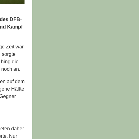
 des DFB-
 und Kampf
ge Zeit war
 sorgte
 hing die
 noch an.
den auf dem
gene Hälfte
n Gegner
neten daher
rte. Nur