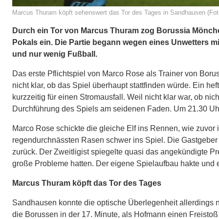
Marcus Thuram köpft sehenswert das Tor des Tages in Sandhausen (Foto
Durch ein Tor von Marcus Thuram zog Borussia Mönche
Pokals ein. Die Partie begann wegen eines Unwetters mi
und nur wenig Fußball.
Das erste Pflichtspiel von Marco Rose als Trainer von Bo
nicht klar, ob das Spiel überhaupt stattfinden würde. Ein 
kurzzeitig für einen Stromausfall. Weil nicht klar war, ob n
Durchführung des Spiels am seidenen Faden. Um 21.30 Uhr 
Marco Rose schickte die gleiche Elf ins Rennen, wie zuvo
regendurchnässten Rasen schwer ins Spiel. Die Gastgeber b
zurück. Der Zweitligist spiegelte quasi das angekündigte Pr
große Probleme hatten. Der eigene Spielaufbau hakte und 
Marcus Thuram köpft das Tor des Tages
Sandhausen konnte die optische Überlegenheit allerdings 
die Borussen in der 17. Minute, als Hofmann einen Freistoß