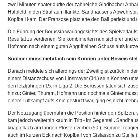
zwei Minuten später durfte der zahlreiche Gladbacher Anha
Halbfeld in den Strafraum flankte. Sandhausens Abwehrspi
Kopfball kam. Der Franzose platzierte den Ball perfekt und 
Die Führung der Borussia war angesichts des Spielverlauf
Resultat zu verdienen. Sie kombinierten nun sicherer und e
Hofmann nach einem guten Angriff einen Schuss aufs kurze
Sommer muss mehrfach sein Können unter Beweis stel
Danach meldete sich allerdings der Zweitligist zurück in de
einem Distanzschuss von Linsmayer (34.) sein Können unter
den letztjährigen 15. in Liga 2. Die Borussen taten sich 
hinzu: Ginter, Thuram, Hofmann und nochmals Ginter muss
einem Luftkampf aufs Knie gestürzt war, ging es nicht mehr 
Der Neuzugang übernahm die Position hinter den Spitzen, 
kam jedoch weiterhin kaum in Tritt - im Gegenteil. Sandha
knapp flach am langen Pfosten vorbei (50.), Sommer reagier
auch im kurzen Eck nach Kopfball von Gislasson zu Stelle (