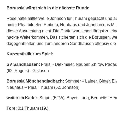
Borussia würgt sich in die nächste Runde
Rose hatte mittlerweile Johnson für Thuram gebracht und auf
hinter Plea bildeten Embolo, Neuhaus und Johnson das Mitte
dieser Ausrichtung nicht. Die Partie war schon längst zu e
nackte Weiterkommen. Das sicherten sich die Borussen, weil
dagegenhielten und zum anderen Sandhausen offensiv die ind
Kurzstatistik zum Spiel:
SV Sandhausen:
Fraisl - Diekmeier, Nauber, Zhirov, Paqar
(62. Engels) - Gislason
Borussia Mönchengladbach:
Sommer – Lainer, Ginter, El
Neuhaus – Plea, Thuram (62. Johnson)
weiter im Kader:
Sippel (ETW), Bayer, Lang, Bennetts, Her
Tore:
0:1 Thuram (19.)