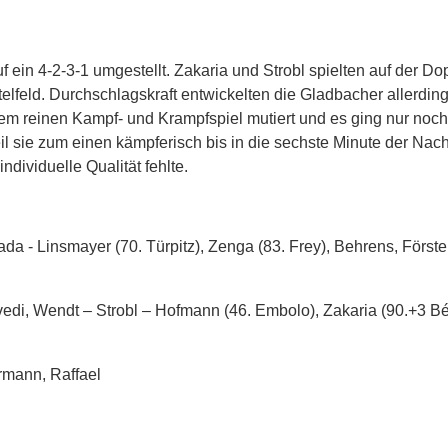
 ein 4-2-3-1 umgestellt. Zakaria und Strobl spielten auf der Do
lfeld. Durchschlagskraft entwickelten die Gladbacher allerding
inem reinen Kampf- und Krampfspiel mutiert und es ging nur noc
 sie zum einen kämpferisch bis in die sechste Minute der Nach
ividuelle Qualität fehlte.
ada - Linsmayer (70. Türpitz), Zenga (83. Frey), Behrens, Först
vedi, Wendt – Strobl – Hofmann (46. Embolo), Zakaria (90.+3 B
rmann, Raffael