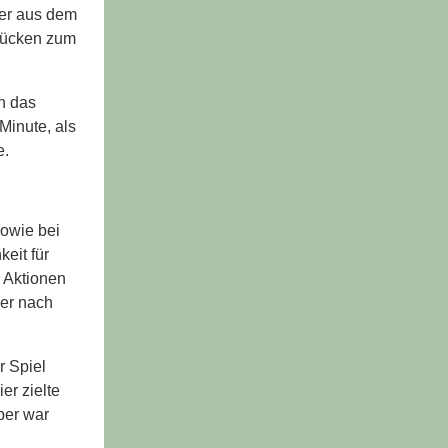
der aus dem
 Rücken zum
h das
Minute, als
e.
sowie bei
eit für
e Aktionen
er nach
r Spiel
er zielte
per war