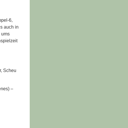
ppel-6,
s auch in
h ums
spielzeit
er, Scheu
énes) –