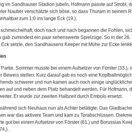
ng im Sandhauser Stadion jubeln. Hofmann passte auf Strobl, 
eler Nauber verschätzte sich böse, so dass Thuram in seinem
unhaltbar zum 1:0 ins lange Eck (19.).
s schmeichelhaft, doch nach und nach begannen die Fohlen, sic
s gab zumindest ein paar sehenswerte Spielzüge. So in der 26. 
 Eck setzte, den Sandhausens Keeper mit Mühe zur Ecke lenkt
len
r Partie. Sommer musste bei einem Aufsetzer von Förster (33.), 
 Beweis stellen. Kurz darauf gab es noch eine Kopfballmöglichk
zusehends schwerer und nun kamen auch noch einige unglücklich
ten auf und neben dem Platz behandelt werden. Für Hofmann, d
weiter. Er wurde zur zweiten Halbzeit durch Embolo ersetzt.
während sich Neuhaus nun als Achter betätigte. Das Gladbache
usen war das aktivere Team und kam zu Torabschlüssen. Diekmei
te gut bei einem Aufsetzer von Förster (61.) und Borussias Kee
74.).