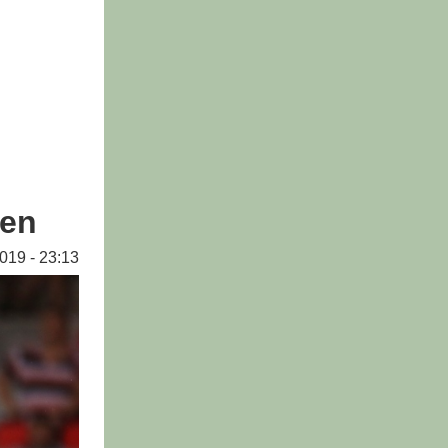
sen
019 - 23:13