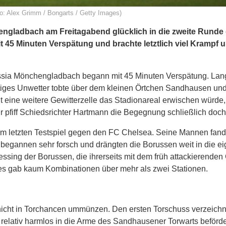
: Alex Grimm / Bongarts / Getty Images)
ngladbach am Freitagabend glücklich in die zweite Runde
t 45 Minuten Verspätung und brachte letztlich viel Krampf
russia Mönchengladbach begann mit 45 Minuten Verspätung. Lan
heftiges Unwetter tobte über dem kleinen Örtchen Sandhausen und
icht eine weitere Gewitterzelle das Stadionareal erwischen würde,
pfiff Schiedsrichter Hartmann die Begegnung schließlich doch
r im letzten Testspiel gegen den FC Chelsea. Seine Mannen fan
egannen sehr forsch und drängten die Borussen weit in die ei
essing der Borussen, die ihrerseits mit dem früh attackierende
es gab kaum Kombinationen über mehr als zwei Stationen.
nicht in Torchancen ummünzen. Den ersten Torschuss verzeich
 relativ harmlos in die Arme des Sandhausener Torwarts beförde