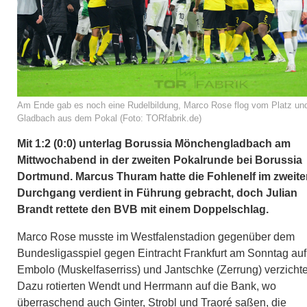
Am Ende gab es noch eine Rudelbildung, Marco Rose flog vom Platz un
Gladbach aus dem Pokal (Foto: TORfabrik.de)
Mit 1:2 (0:0) unterlag Borussia Mönchengladbach am
Mittwochabend in der zweiten Pokalrunde bei Borussia
Dortmund. Marcus Thuram hatte die Fohlenelf im zweit
Durchgang verdient in Führung gebracht, doch Julian
Brandt rettete den BVB mit einem Doppelschlag.
Marco Rose musste im Westfalenstadion gegenüber dem
Bundesligasspiel gegen Eintracht Frankfurt am Sonntag auf
Embolo (Muskelfaserriss) und Jantschke (Zerrung) verzicht
Dazu rotierten Wendt und Herrmann auf die Bank, wo
überraschend auch Ginter, Strobl und Traoré saßen, die