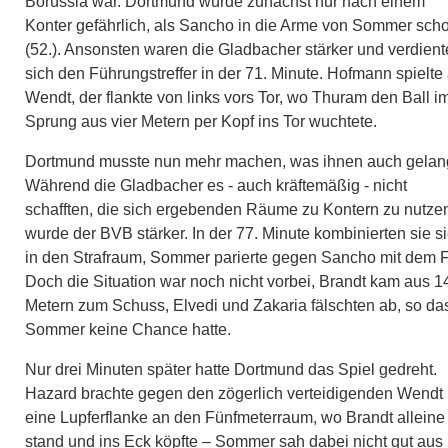
Borussia war. Dortmund wurde zunächst nur nach einem
Konter gefährlich, als Sancho in die Arme von Sommer sch
(52.). Ansonsten waren die Gladbacher stärker und verdien
sich den Führungstreffer in der 71. Minute. Hofmann spielte 
Wendt, der flankte von links vors Tor, wo Thuram den Ball i
Sprung aus vier Metern per Kopf ins Tor wuchtete.
Dortmund musste nun mehr machen, was ihnen auch gelan
Während die Gladbacher es - auch kräftemäßig - nicht
schafften, die sich ergebenden Räume zu Kontern zu nutze
wurde der BVB stärker. In der 77. Minute kombinierten sie s
in den Strafraum, Sommer parierte gegen Sancho mit dem 
Doch die Situation war noch nicht vorbei, Brandt kam aus 1
Metern zum Schuss, Elvedi und Zakaria fälschten ab, so da
Sommer keine Chance hatte.
Nur drei Minuten später hatte Dortmund das Spiel gedreht.
Hazard brachte gegen den zögerlich verteidigenden Wendt
eine Lupferflanke an den Fünfmeterraum, wo Brandt alleine
stand und ins Eck köpfte – Sommer sah dabei nicht gut aus