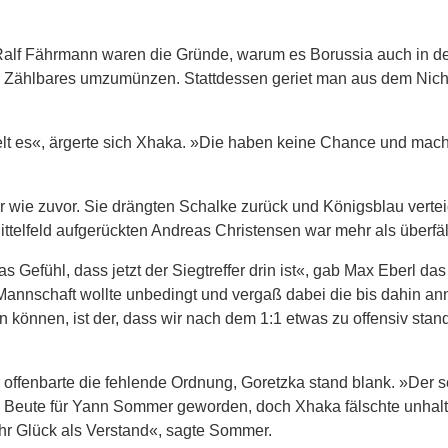
 Ralf Fährmann waren die Gründe, warum es Borussia auch in de
as Zählbares umzumünzen. Stattdessen geriet man aus dem Nich
gelt es«, ärgerte sich Xhaka. »Die haben keine Chance und mac
 wie zuvor. Sie drängten Schalke zurück und Königsblau vertei
ttelfeld aufgerückten Andreas Christensen war mehr als überfäl
 Gefühl, dass jetzt der Siegtreffer drin ist«, gab Max Eberl das
annschaft wollte unbedingt und vergaß dabei die bis dahin a
 können, ist der, dass wir nach dem 1:1 etwas zu offensiv stan
ffenbarte die fehlende Ordnung, Goretzka stand blank. »Der s
ere Beute für Yann Sommer geworden, doch Xhaka fälschte unhalt
ehr Glück als Verstand«, sagte Sommer.