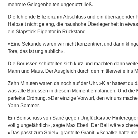
mehrere Gelegenheiten ungenutzt ließ.
Die fehlende Effizienz im Abschluss und ein überragender
Halbzeit nicht gelang, die haushohe Überlegenheit in etw
ein Slapstick-Eigentor in Rückstand.
»Eine Sekunde waren wir nicht konzentriert und dann klin
Tore, das ist unglaublich«.
Die Borussen schüttelten sich kurz und machten dann weiter
Mann und Maus. Der Ausgleich durch den mittlerweile ins Mi
Zehn Minuten waren da noch auf der Uhr. »Klar hattest du das
was alle Borussen in diesem Moment empfanden. Und die M
perfekte Ordnung. »Der einzige Vorwurf, den wir uns machen
Yann Sommer.
Ein Beinschuss von Sané gegen Unglücksrabe Hinteregger o
völlig ungefährlich«, sagte Max Eberl. Der Ball wäre sich
»Das passt zum Spiel«, grantelte Granit. »Schalke hatte m