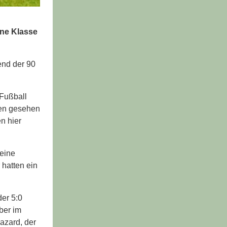
ine Klasse
end der 90
»Fußball
ten gesehen
n hier
 eine
 hatten ein
der 5:0
ber im
azard, der