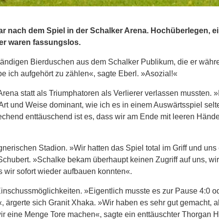
r nach dem Spiel in der Schalker Arena. Hochüberlegen, e
er waren fassungslos.
ständigen Bierduschen aus dem Schalker Publikum, die er währ
 ich aufgehört zu zählen«, sagte Eberl. »Asozial!«
Arena statt als Triumphatoren als Verlierer verlassen mussten. 
 Art und Weise dominant, wie ich es in einem Auswärtsspiel sel
chend enttäuschend ist es, dass wir am Ende mit leeren Hände
ischen Stadion. »Wir hatten das Spiel total im Griff und uns
chubert. »Schalke bekam überhaupt keinen Zugriff auf uns, wir
s wir sofort wieder aufbauen konnten«.
 Einschussmöglichkeiten. »Eigentlich musste es zur Pause 4:0 o
«, ärgerte sich Granit Xhaka. »Wir haben es sehr gut gemacht, a
wir eine Menge Tore machen«, sagte ein enttäuschter Thorgan H