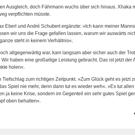
en Ausgleich, doch Fährmann wuchs über sich hinaus. Xhaka 
weg verpflichten müsste.
ax Eberl und André Schubert ergänzte: »Ich kann meiner Manns
en wir uns die Frage gefallen lassen, warum wir auswärts nic
 ganze steht in keinem Verhältnis«.
och allgegenwärtig war, kam langsam aber sicher auch der Trot
: Wir haben eine großartige Leistung gebracht. Das ist jetzt der
kte holen«.
iefschlag zum richtigen Zeitpunkt. »Zum Glück geht es jetzt 
as Spiel nie mehr, denn dann tut es wieder weh«. »Es tut allen g
n ja keine Krise, sondern im Gegenteil ein sehr gutes Spiel ge
opf oben behalten«.