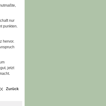
mutmaßte,
chaft nur
ht punkten.
z hervor.
 Anspruch
zum
ut, jetzt
macht.
Zurück