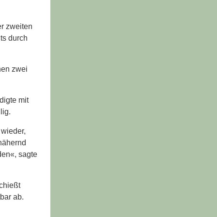
r zweiten
ts durch
hen zwei
digte mit
lig.
 wieder,
nnähernd
den«, sagte
chießt
bar ab.