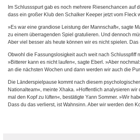
Im Schlussspurt gab es noch mehrere Riesenchancen auf d
dass ein großer Klub den Schalker Keeper jetzt vom Fleck 
»Es war eine grandiose Leistung der Mannschaft«, sagte M
zu einem überragenden Spiel gratulieren. Und dennoch müss
Aber viel besser als heute können wir es nicht spielen. Das
Obwohl die Fassungslosigkeit auch weit nach Schlusspfiff n
»Bitterer kann es nicht laufen«, sagte Eberl. »Aber nochmal
an die nächsten Wochen und dann werden wir auch die Pun
Die Länderspielpause kommt nach diesem psychologischen T
Nationalteam«, meinte Xhaka. »Hoffentlich analysieren wir d
mal den Kopf zu lüften«, bestätigte Yann Sommer. »Wir habe
Dass du das verlierst, ist Wahnsinn. Aber wir werden den K