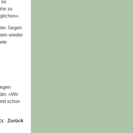
 so
uhe zu
öglichen«.
iter. Gegen
aben wieder
arte
gegen
der. »Wir
mit schon
Zurück