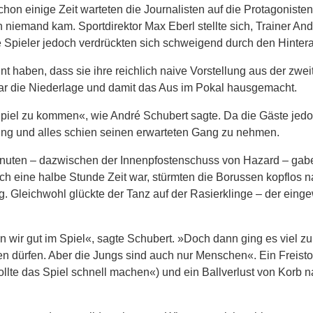
on einige Zeit warteten die Journalisten auf die Protagoniste
niemand kam. Sportdirektor Max Eberl stellte sich, Trainer And
e Spieler jedoch verdrückten sich schweigend durch den Hinter
nnt haben, dass sie ihre reichlich naive Vorstellung aus der zwei
war die Niederlage und damit das Aus im Pokal hausgemacht.
piel zu kommen«, wie André Schubert sagte. Da die Gäste jedo
ng und alles schien seinen erwarteten Gang zu nehmen.
inuten – dazwischen der Innenpfostenschuss von Hazard – ga
 eine halbe Stunde Zeit war, stürmten die Borussen kopflos n
 Gleichwohl glückte der Tanz auf der Rasierklinge – der eing
n wir gut im Spiel«, sagte Schubert. »Doch dann ging es viel zu
en dürfen. Aber die Jungs sind auch nur Menschen«. Ein Freist
ollte das Spiel schnell machen«) und ein Ballverlust von Korb 
.