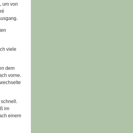
n, um von
ré
ausgang.
ten
ch viele
ben dem
ach vorne.
ewechselte
 schnell.
oß im
nach einem