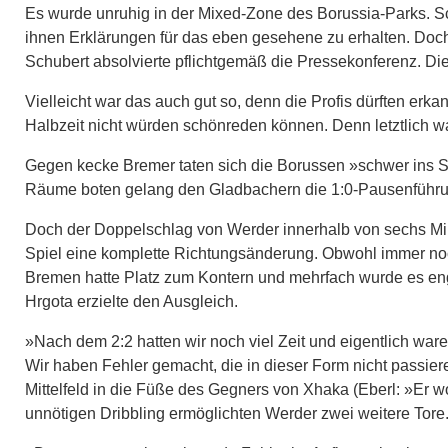
Es wurde unruhig in der Mixed-Zone des Borussia-Parks. Sch
ihnen Erklärungen für das eben gesehene zu erhalten. Doch 
Schubert absolvierte pflichtgemäß die Pressekonferenz. Di
Vielleicht war das auch gut so, denn die Profis dürften erka
Halbzeit nicht würden schönreden können. Denn letztlich 
Gegen kecke Bremer taten sich die Borussen »schwer ins S
Räume boten gelang den Gladbachern die 1:0-Pausenführu
Doch der Doppelschlag von Werder innerhalb von sechs M
Spiel eine komplette Richtungsänderung. Obwohl immer noch
Bremen hatte Platz zum Kontern und mehrfach wurde es eng.
Hrgota erzielte den Ausgleich.
»Nach dem 2:2 hatten wir noch viel Zeit und eigentlich ware
Wir haben Fehler gemacht, die in dieser Form nicht passier
Mittelfeld in die Füße des Gegners von Xhaka (Eberl: »Er w
unnötigen Dribbling ermöglichten Werder zwei weitere Tore