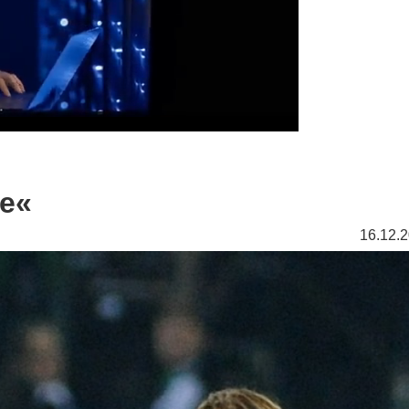
ne«
16.12.2