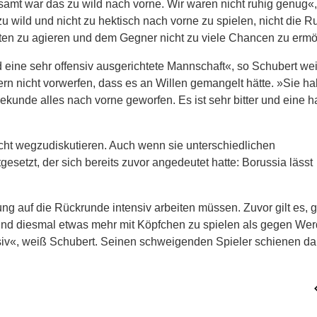
amt war das zu wild nach vorne. Wir waren nicht ruhig genug«,
u wild und nicht zu hektisch nach vorne zu spielen, nicht die R
hinten zu agieren und dem Gegner nicht zu viele Chancen zu erm
d eine sehr offensiv ausgerichtete Mannschaft«, so Schubert we
rn nicht vorwerfen, dass es an Willen gemangelt hätte. »Sie h
kunde alles nach vorne geworfen. Es ist sehr bitter und eine h
icht wegzudiskutieren. Auch wenn sie unterschiedlichen
esetzt, der sich bereits zuvor angedeutet hatte: Borussia lässt
g auf die Rückrunde intensiv arbeiten müssen. Zuvor gilt es, 
und diesmal etwas mehr mit Köpfchen zu spielen als gegen Wer
siv«, weiß Schubert. Seinen schweigenden Spieler schienen da