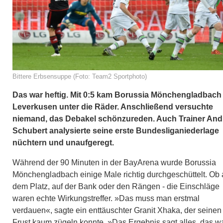
Bittere Erbsensuppe (Foto: Team2 Sportphoto)
Das war heftig. Mit 0:5 kam Borussia Mönchengladbach 
Leverkusen unter die Räder. Anschließend versuchte
niemand, das Debakel schönzureden. Auch Trainer And
Schubert analysierte seine erste Bundesliganiederlage
nüchtern und unaufgeregt.
Während der 90 Minuten in der BayArena wurde Borussia
Mönchengladbach einige Male richtig durchgeschüttelt. Ob 
dem Platz, auf der Bank oder den Rängen - die Einschläge
waren echte Wirkungstreffer. »Das muss man erstmal
verdauen«, sagte ein enttäuschter Granit Xhaka, der seinen
Frust kaum zügeln konnte. »Das Ergebnis sagt alles, das w