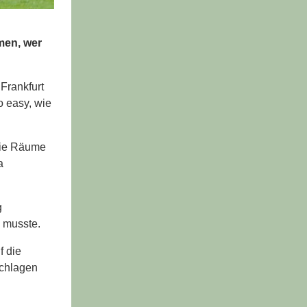
men, wer
Frankfurt
o easy, wie
 die Räume
a
g
n musste.
f die
schlagen