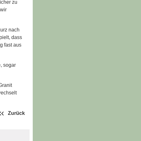
icher zu
wir
kurz nach
ielt, dass
g fast aus
, sogar
Granit
wechselt
Zurück