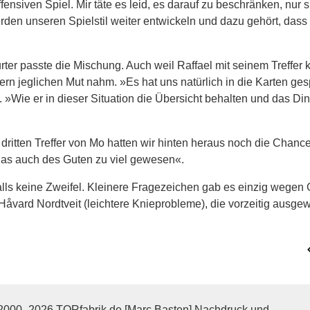
fensiven Spiel. Mir täte es leid, es darauf zu beschränken, nur s
rden unseren Spielstil weiter entwickeln und dazu gehört, dass 
r passte die Mischung. Auch weil Raffael mit seinem Treffer 
rn jeglichen Mut nahm. »Es hat uns natürlich in die Karten gesp
dl. »Wie er in dieser Situation die Übersicht behalten und das Din
ritten Treffer von Mo hatten wir hinten heraus noch die Chance
 das auch des Guten zu viel gewesen«.
lls keine Zweifel. Kleinere Fragezeichen gab es einzig wegen 
vard Nordtveit (leichtere Knieprobleme), die vorzeitig ausge
2000- 2026 TORfabrik.de [Marc Basten] Nachdruck und