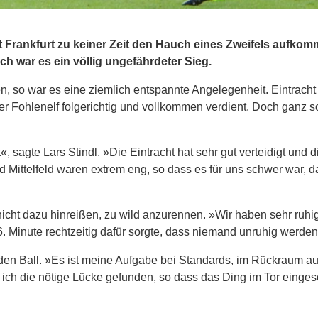
 Frankfurt zu keiner Zeit den Hauch eines Zweifels aufkom
ch war es ein völlig ungefährdeter Sieg.
, so war es eine ziemlich entspannte Angelegenheit. Eintracht 
er Fohlenelf folgerichtig und vollkommen verdient. Doch ganz s
t«, sagte Lars Stindl. »Die Eintracht hat sehr gut verteidigt und
 Mittelfeld waren extrem eng, so dass es für uns schwer war, d
icht dazu hinreißen, zu wild anzurennen. »Wir haben sehr ruhi
 36. Minute rechtzeitig dafür sorgte, dass niemand unruhig werde
nden Ball. »Es ist meine Aufgabe bei Standards, im Rückraum au
e ich die nötige Lücke gefunden, so dass das Ding im Tor einge