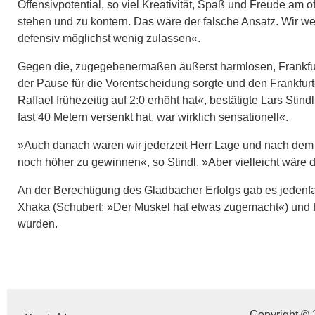
Offensivpotential, so viel Kreativität, Spaß und Freude am of
stehen und zu kontern. Das wäre der falsche Ansatz. Wir we
defensiv möglichst wenig zulassen«.
Gegen die, zugegebenermaßen äußerst harmlosen, Frankfurte
der Pause für die Vorentscheidung sorgte und den Frankfurte
Raffael frühezeitig auf 2:0 erhöht hat«, bestätigte Lars Stin
fast 40 Metern versenkt hat, war wirklich sensationell«.
»Auch danach waren wir jederzeit Herr Lage und nach dem d
noch höher zu gewinnen«, so Stindl. »Aber vielleicht wäre
An der Berechtigung des Gladbacher Erfolgs gab es jedenfa
Xhaka (Schubert: »Der Muskel hat etwas zugemacht«) und Hå
wurden.
Copyright © 