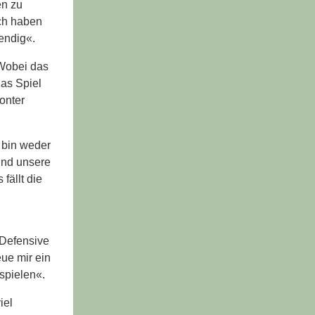
en zu
ch haben
endig«.
 Wobei das
Das Spiel
onter
 bin weder
 und unsere
fällt die
 Defensive
eue mir ein
spielen«.
iel