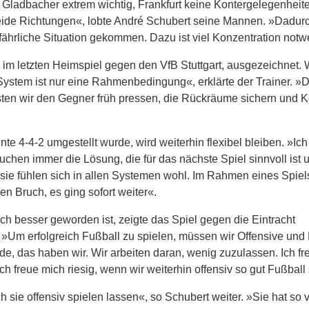
 Gladbacher extrem wichtig, Frankfurt keine Kontergelegenheit
beide Richtungen«, lobte André Schubert seine Mannen. »Dadur
fährliche Situation gekommen. Dazu ist viel Konzentration notw
its im letzten Heimspiel gegen den VfB Stuttgart, ausgezeichnet.
 System ist nur eine Rahmenbedingung«, erklärte der Trainer. »
ssten wir den Gegner früh pressen, die Rückräume sichern und K
 4-4-2 umgestellt wurde, wird weiterhin flexibel bleiben. »Ich
suchen immer die Lösung, die für das nächste Spiel sinnvoll ist
 sie fühlen sich in allen Systemen wohl. Im Rahmen eines Spiels 
n Bruch, es ging sofort weiter«.
lich besser geworden ist, zeigte das Spiel gegen die Eintracht
t. »Um erfolgreich Fußball zu spielen, müssen wir Offensive und
e, das haben wir. Wir arbeiten daran, wenig zuzulassen. Ich fr
 freue mich riesig, wenn wir weiterhin offensiv so gut Fußball 
ie offensiv spielen lassen«, so Schubert weiter. »Sie hat so v