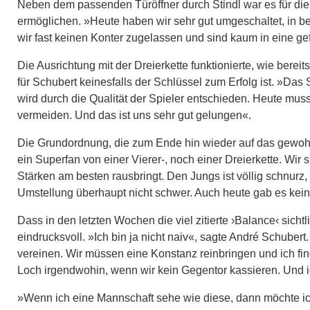
Neben dem passenden Türöffner durch Stindl war es für die
ermöglichen. »Heute haben wir sehr gut umgeschaltet, in 
wir fast keinen Konter zugelassen und sind kaum in eine ge
Die Ausrichtung mit der Dreierkette funktionierte, wie bere
für Schubert keinesfalls der Schlüssel zum Erfolg ist. »Das
wird durch die Qualität der Spieler entschieden. Heute mu
vermeiden. Und das ist uns sehr gut gelungen«.
Die Grundordnung, die zum Ende hin wieder auf das gewohnte
ein Superfan von einer Vierer-, noch einer Dreierkette. Wir 
Stärken am besten rausbringt. Den Jungs ist völlig schnurz,
Umstellung überhaupt nicht schwer. Auch heute gab es keine
Dass in den letzten Wochen die viel zitierte ›Balance‹ sicht
eindrucksvoll. »Ich bin ja nicht naiv«, sagte André Schuber
vereinen. Wir müssen eine Konstanz reinbringen und ich find
Loch irgendwohin, wenn wir kein Gegentor kassieren. Und ich
»Wenn ich eine Mannschaft sehe wie diese, dann möchte ich s