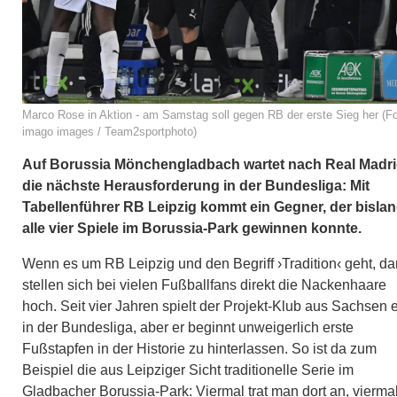
Marco Rose in Aktion - am Samstag soll gegen RB der erste Sieg her (Fo
imago images / Team2sportphoto)
Auf Borussia Mönchengladbach wartet nach Real Madr
die nächste Herausforderung in der Bundesliga: Mit
Tabellenführer RB Leipzig kommt ein Gegner, der bisla
alle vier Spiele im Borussia-Park gewinnen konnte.
Wenn es um RB Leipzig und den Begriff ›Tradition‹ geht, d
stellen sich bei vielen Fußballfans direkt die Nackenhaare
hoch. Seit vier Jahren spielt der Projekt-Klub aus Sachsen e
in der Bundesliga, aber er beginnt unweigerlich erste
Fußstapfen in der Historie zu hinterlassen. So ist da zum
Beispiel die aus Leipziger Sicht traditionelle Serie im
Gladbacher Borussia-Park: Viermal trat man dort an, vierma